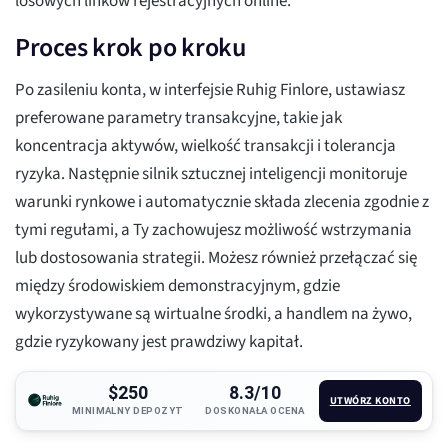
losowych linków rejestracyjnych online.
Proces krok po kroku
Po zasileniu konta, w interfejsie Ruhig Finlore, ustawiasz
preferowane parametry transakcyjne, takie jak
koncentracja aktywów, wielkość transakcji i tolerancja
ryzyka. Następnie silnik sztucznej inteligencji monitoruje
warunki rynkowe i automatycznie składa zlecenia zgodnie z
tymi regułami, a Ty zachowujesz możliwość wstrzymania
lub dostosowania strategii. Możesz również przełączać się
między środowiskiem demonstracyjnym, gdzie
wykorzystywane są wirtualne środki, a handlem na żywo,
gdzie ryzykowany jest prawdziwy kapitał.
$250
8.3/10
UTWÓRZ KONTO
MINIMALNY DEPOZYT
DOSKONAŁA OCENA