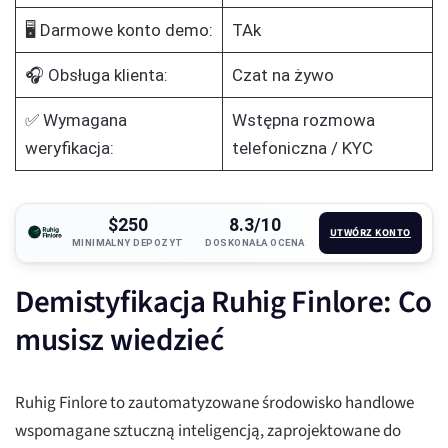
🖥️ Darmowe konto demo:
TAk
🎧 Obsługa klienta:
Czat na żywo
✅ Wymagana
Wstępna rozmowa
weryfikacja:
telefoniczna / KYC
$250
8.3/10
UTWÓRZ KONTO
MINIMALNY DEPOZYT
DOSKONAŁA OCENA
Demistyfikacja Ruhig Finlore: Co
musisz wiedzieć
Ruhig Finlore to zautomatyzowane środowisko handlowe
wspomagane sztuczną inteligencją, zaprojektowane do