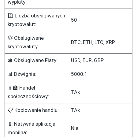
wypłaty:
#️⃣ Liczba obsługiwanych
50
kryptowalut:
💱 Obsługiwane
BTC, ETH, LTC, XRP
kryptowaluty:
💲 Obsługiwane Fiaty:
USD, EUR, GBP
📊 Dźwignia:
5000:1
👩‍🏫 Handel
TAk
społecznościowy:
📋 Kopiowanie handlu:
TAk
📱 Natywna aplikacja
Nie
mobilna: