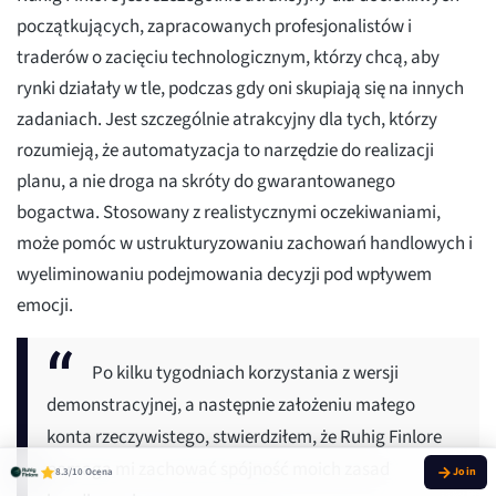
początkujących, zapracowanych profesjonalistów i
traderów o zacięciu technologicznym, którzy chcą, aby
rynki działały w tle, podczas gdy oni skupiają się na innych
zadaniach. Jest szczególnie atrakcyjny dla tych, którzy
rozumieją, że automatyzacja to narzędzie do realizacji
planu, a nie droga na skróty do gwarantowanego
bogactwa. Stosowany z realistycznymi oczekiwaniami,
może pomóc w ustrukturyzowaniu zachowań handlowych i
wyeliminowaniu podejmowania decyzji pod wpływem
emocji.
Po kilku tygodniach korzystania z wersji
demonstracyjnej, a następnie założeniu małego
konta rzeczywistego, stwierdziłem, że Ruhig Finlore
pomaga mi zachować spójność moich zasad
8.3/10 Ocena