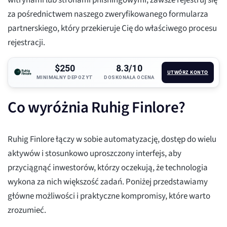
witrynami lub stronami phishingowymi, zawsze rejestruj się
za pośrednictwem naszego zweryfikowanego formularza
partnerskiego, który przekieruje Cię do właściwego procesu
rejestracji.
$250
8.3/10
UTWÓRZ KONTO
MINIMALNY DEPOZYT
DOSKONAŁA OCENA
Co wyróżnia Ruhig Finlore?
Ruhig Finlore łączy w sobie automatyzację, dostęp do wielu
aktywów i stosunkowo uproszczony interfejs, aby
przyciągnąć inwestorów, którzy oczekują, że technologia
wykona za nich większość zadań. Poniżej przedstawiamy
główne możliwości i praktyczne kompromisy, które warto
zrozumieć.