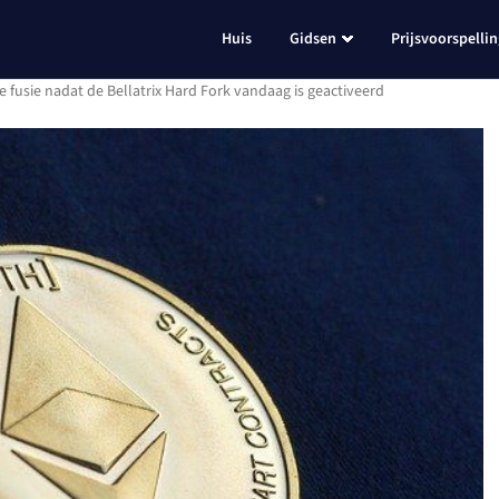
Huis
Gidsen
Prijsvoorspelli
e fusie nadat de Bellatrix Hard Fork vandaag is geactiveerd