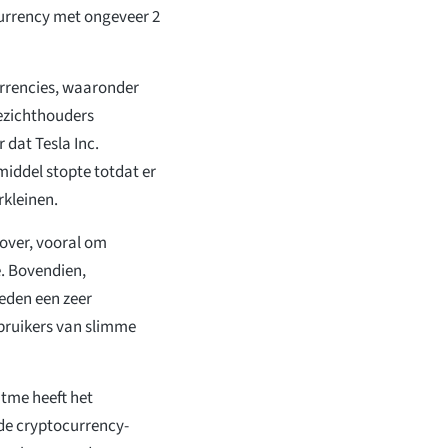
currency met ongeveer 2
urrencies, waaronder
ezichthouders
 dat Tesla Inc.
iddel stopte totdat er
rkleinen.
over, vooral om
e. Bovendien,
eden een zeer
bruikers van slimme
tme heeft het
de cryptocurrency-