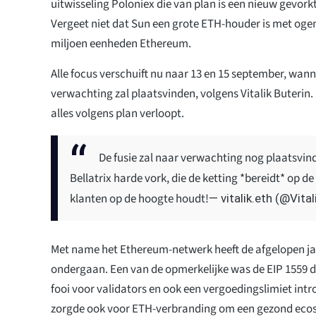
uitwisseling Poloniex die van plan is een nieuw gevork
Vergeet niet dat Sun een grote ETH-houder is met ogen
miljoen eenheden Ethereum.
Alle focus verschuift nu naar 13 en 15 september, wann
verwachting zal plaatsvinden, volgens Vitalik Buterin
alles volgens plan verloopt.
De fusie zal naar verwachting nog plaatsvin
Bellatrix harde vork, die de ketting *bereidt* op de
klanten op de hoogte houdt!
— vitalik.eth (@Vita
Met name het Ethereum-netwerk heeft de afgelopen jar
ondergaan. Een van de opmerkelijke was de EIP 1559 d
fooi voor validators en ook een vergoedingslimiet int
zorgde ook voor ETH-verbranding om een gezond eco