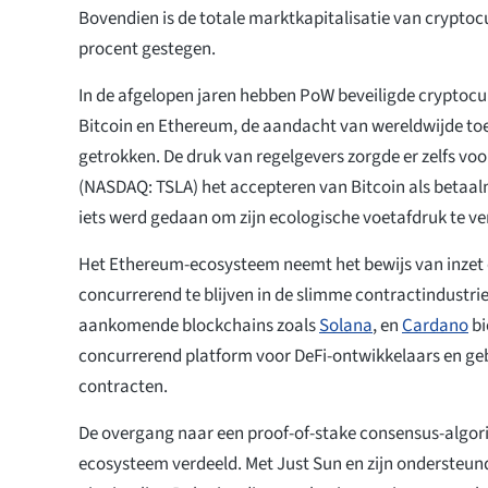
Bovendien is de totale marktkapitalisatie van crypto
procent gestegen.
In de afgelopen jaren hebben PoW beveiligde cryptoc
Bitcoin en Ethereum, de aandacht van wereldwijde to
getrokken. De druk van regelgevers zorgde er zelfs voor
(NASDAQ: TSLA) het accepteren van Bitcoin als betaalm
iets werd gedaan om zijn ecologische voetafdruk te ve
Het Ethereum-ecosysteem neemt het bewijs van inzet 
concurrerend te blijven in de slimme contractindustri
aankomende blockchains zoals
Solana
, en
Cardano
bi
concurrerend platform voor DeFi-ontwikkelaars en ge
contracten.
De overgang naar een proof-of-stake consensus-algori
ecosysteem verdeeld. Met Just Sun en zijn ondersteun