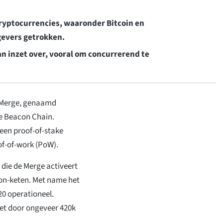
ryptocurrencies, waaronder Bitcoin en
gevers getrokken.
 inzet over, vooral om concurrerend te
e Merge, genaamd
de Beacon Chain.
een proof-of-stake
f-of-work (PoW).
 die de Merge activeert
con-keten. Met name het
0 operationeel.
zet door ongeveer 420k