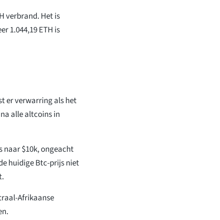
H verbrand. Het is
er 1.044,19 ETH is
st er verwarring als het
a alle altcoins in
is naar $10k, ongeacht
e huidige Btc-prijs niet
t.
traal-Afrikaanse
en.