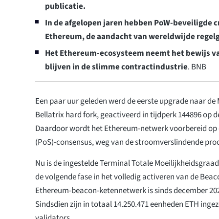
publicatie.
In de afgelopen jaren hebben PoW-beveiligde c
Ethereum, de aandacht van wereldwijde regel
Het Ethereum-ecosysteem neemt het bewijs van
blijven in de slimme contractindustrie
. BNB
Een paar uur geleden werd de eerste upgrade naar d
Bellatrix hard fork, geactiveerd in tijdperk 144896 op 
Daardoor wordt het Ethereum-netwerk voorbereid op 
(PoS)-consensus, weg van de stroomverslindende proo
Nu is de ingestelde Terminal Totale Moeilijkheidsgraad
de volgende fase in het volledig activeren van de Bea
Ethereum-beacon-ketennetwerk is sinds december 202
Sindsdien zijn in totaal 14.250.471 eenheden ETH inge
validators.