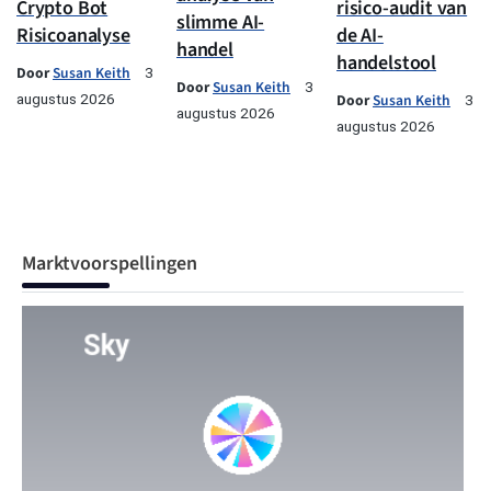
Crypto Bot
risico-audit van
slimme AI-
Risicoanalyse
de AI-
handel
handelstool
Door
Susan Keith
3
Door
Susan Keith
3
augustus 2026
Door
Susan Keith
3
augustus 2026
augustus 2026
Marktvoorspellingen