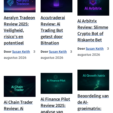
Aeralyn Tradeon
Accutraderai
Ai Arbitrix
Review 2025:
Review: Ai
Review: Slimme
Veiligheid,
Trading Bot
Crypto Bot of
risico's en
getest door
Riskante Bet
potentieel
Bitnation
Door
Susan Keith
3
Door
Susan Keith
Door
Susan Keith
3
3
augustus 2026
augustus 2026
augustus 2026
Beoordeling van
Ai Finance Pilot
Ai Chain Trader
de AI-
Review 2025:
Review: Ai
groeimatrix:
analyse van