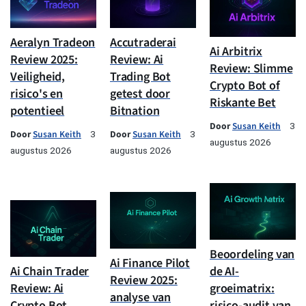
Aeralyn Tradeon
Accutraderai
Ai Arbitrix
Review 2025:
Review: Ai
Review: Slimme
Veiligheid,
Trading Bot
Crypto Bot of
risico's en
getest door
Riskante Bet
potentieel
Bitnation
Door
Susan Keith
3
Door
Susan Keith
Door
Susan Keith
3
3
augustus 2026
augustus 2026
augustus 2026
Beoordeling van
Ai Finance Pilot
Ai Chain Trader
de AI-
Review 2025:
Review: Ai
groeimatrix:
analyse van
Crypto Bot
risico-audit van