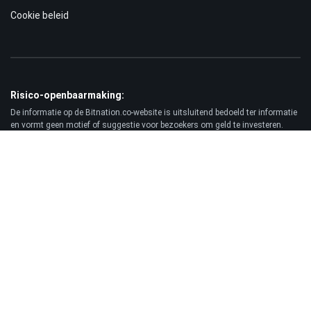
Cookie beleid
Risico-openbaarmaking:
De informatie op de Bitnation.co-website is uitsluitend bedoeld ter informatie
en vormt geen motief of suggestie voor bezoekers om geld te investeren.
Bovendien waarschuwen wij u ervoor dat handelen op de forex- en CFD-markt
altijd een hoog risico met zich meebrengt. Volgens de statistieken verliest
75-89% van de klanten het geïnvesteerde geld en maakt slechts 11-25% van
de handelaren winst. Handelen in futures en opties brengt aanzienlijke
risico's met zich mee en is niet geschikt voor elke belegger.
Vrijwaring:
Bitnation.co is niet aansprakelijk voor de gevolgen van handelsbeslissingen
van de Klant en voor het mogelijke verlies van zijn kapitaal als gevolg van het
gebruik van deze website en de daarop gepubliceerde informatie.