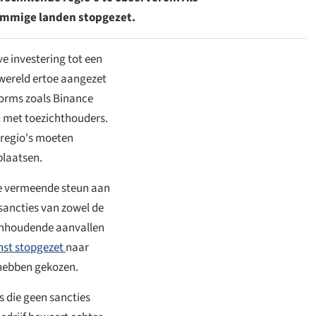
sommige landen stopgezet.
e investering tot een
 wereld ertoe aangezet
forms zoals Binance
 met toezichthouders.
 regio's moeten
plaatsen.
de vermeende steun aan
sancties van zowel de
anhoudende aanvallen
nst stopgezet
naar
 hebben gekozen.
s die geen sancties