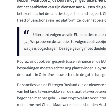
hebben, waardoor zij de beurs mogen gebruiken. Het b
dat het aanbieden van zijn diensten aan Russen die ge
betekent dat het de sancties tegen het land negeert. C
Head of Sanctions van het platform, zei over het beleid 
Uiteraard volgen we alle EU-sancties, maar e
[…] We proberen de sancties te volgen zoals ze zij
wat je is opgedragen. De regelgeving moet duidelijk
Poyraz vindt ook een gesprek tussen Binance en de EU 
besprekingen moeten echter nog plaatsvinden. Poyra
de situatie in Oekraïne nauwlettend in de gaten had 
De sancties van de EU tegen Rusland zijn de nieuwst
van het land te verzwakken en de situatie te verbetere
begonnen met het gebruik van cryptovaluta voor inter
met name met China. Maar wereldleiders houden Mos