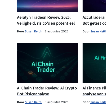
Aeralyn Tradeon Review 2025:
Accutraderai
Veiligheid, risico's en potentieel
Bot getest d
Door
Susan Keith
Door
Susan Keit
3 augustus 2026
Ai Chain Trader Review: Ai Crypto
Ai Finance Pi
Bot Risicoanalyse
analyse van 
Door
Susan Keith
Door
Susan Keit
3 augustus 2026