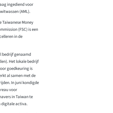
raag ingediend voor
n witwassen (AML).
 de Taiwanese Money
ommission (FSC) is een
celleren in de
al bedrijf genaamd
n). Het lokale bedrijf
oor goedkeuring is
erkt al samen met de
ijden. In juni kondigde
reau voor
avers in Taiwan te
digitale activa.