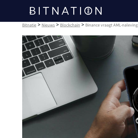
Bitnatie
>
>
>
Bitnatie
Nieuws
Blockchain
Binance vraagt AML-naleving