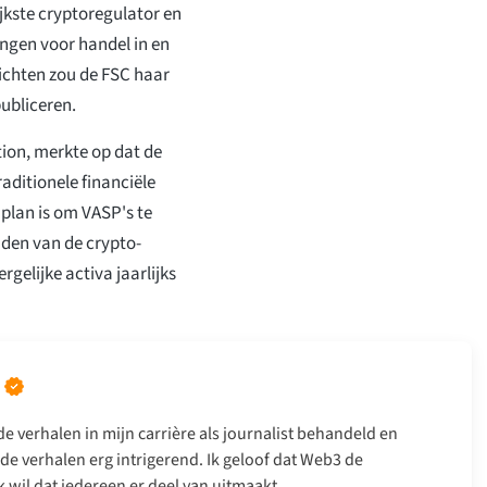
jkste cryptoregulator en
ngen voor handel in en
ichten zou de FSC haar
publiceren.
tion, merkte op dat de
raditionele financiële
 plan is om VASP's te
uden van de crypto-
gelijke activa jaarlijks
e verhalen in mijn carrière als journalist behandeld en
de verhalen erg intrigerend. Ik geloof dat Web3 de
 wil dat iedereen er deel van uitmaakt.