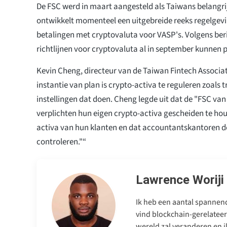
De FSC werd in maart aangesteld als Taiwans belangri
ontwikkelt momenteel een uitgebreide reeks regelgevi
betalingen met cryptovaluta voor VASP's. Volgens ber
richtlijnen voor cryptovaluta al in september kunnen 
Kevin Cheng, directeur van de Taiwan Fintech Associa
instantie van plan is crypto-activa te reguleren zoals t
instellingen dat doen. Cheng legde uit dat de "FSC van
verplichten hun eigen crypto-activa gescheiden te ho
activa van hun klanten en dat accountantskantoren der
controleren."“
Lawrence Woriji
Ik heb een aantal spannend
vind blockchain-gerelateer
wereld zal veranderen en ik