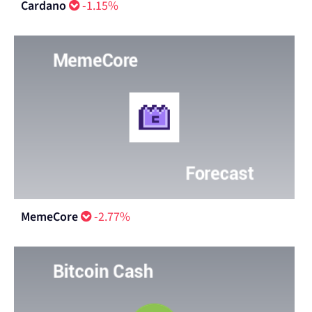
Cardano
-1.15%
MemeCore
-2.77%