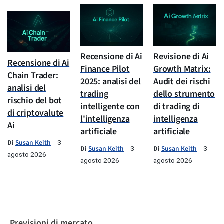
Recensione di Ai
Revisione di Ai
Recensione di Ai
Finance Pilot
Growth Matrix:
Chain Trader:
2025: analisi del
Audit dei rischi
analisi del
trading
dello strumento
rischio del bot
intelligente con
di trading di
di criptovalute
l'intelligenza
intelligenza
Ai
artificiale
artificiale
Di
Susan Keith
3
Di
Susan Keith
Di
Susan Keith
3
3
agosto 2026
agosto 2026
agosto 2026
Previsioni di mercato