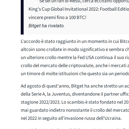
“Se sei un fan di Messi, cerca eccitanti opportu
King's Cup Global Invitational 2022: Football Editi
vincere premi fino a 100 BTC!
Bitget ha rivelato.
L'accordo è stato raggiunto in un momento in cui Bitc
altcoin sono crollate in modo significativo e sembra che
un ulteriore crollo mentre la Fed USA continua il suo ria
crollo del mercato delle criptovalute, anche i mercati a
un timore di molte istituzioni che questo sia un period
Ad agosto di quest'anno, Bitget ha anche stretto un a
della Serie A, la Juventus, diventandone il partner uffi
stagione 2022/2023. Lo scambio è stato fondato nel 20
mai guardato indietro nonostante il crollo del mercat
nel 2022 in seguito all'invasione russa dell'Ucraina.