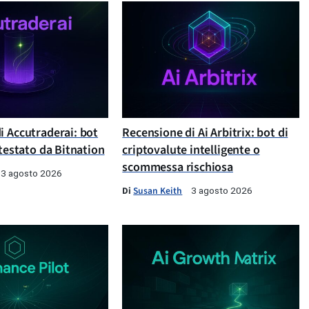
i Accutraderai: bot
Recensione di Ai Arbitrix: bot di
 testato da Bitnation
criptovalute intelligente o
scommessa rischiosa
3 agosto 2026
Di
Susan Keith
3 agosto 2026