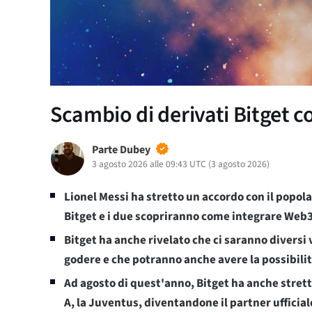
Scambio di derivati Bitget c
Parte Dubey
3 agosto 2026 alle 09:43 UTC
(
3 agosto 2026
)
Lionel Messi ha stretto un accordo con il popol
Bitget e i due scopriranno come integrare Web3 e
Bitget ha anche rivelato che ci saranno diversi 
godere e che potranno anche avere la possibilità
Ad agosto di quest'anno, Bitget ha anche strett
A, la Juventus, diventandone il partner ufficial