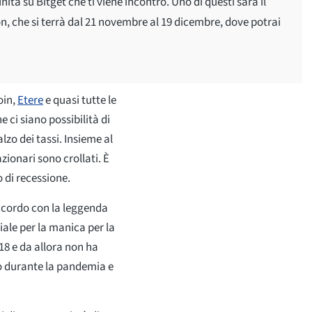
nità su Bitget che ti viene incontro. Uno di questi sarà il
on, che si terrà dal 21 novembre al 19 dicembre, dove potrai
oin,
Etere
e quasi tutte le
 ci siano possibilità di
lzo dei tassi. Insieme al
zionari sono crollati. È
o di recessione.
ccordo con la leggenda
ciale per la manica per la
18 e da allora non ha
o durante la pandemia e