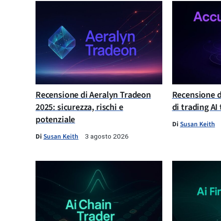
Recensione di Aeralyn Tradeon
Recensione d
2025: sicurezza, rischi e
di trading AI
potenziale
Di
Susan Keith
Di
Susan Keith
3 agosto 2026