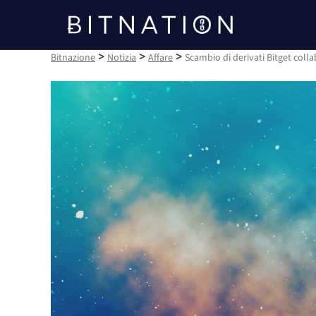
Bitnazione
>
>
>
Bitnazione
Notizia
Affare
Scambio di derivati Bitget coll