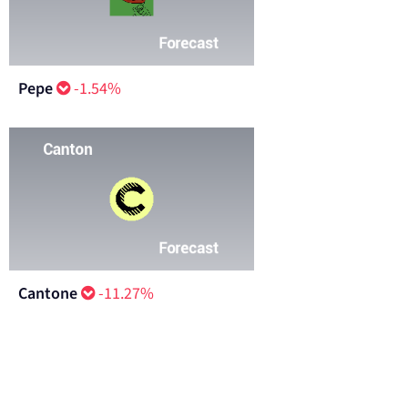
Pepe
-1.54%
Cantone
-11.27%