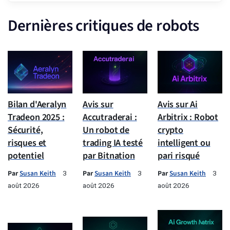
Dernières critiques de robots
Bilan d'Aeralyn
Avis sur
Avis sur Ai
Tradeon 2025 :
Accutraderai :
Arbitrix : Robot
Sécurité,
Un robot de
crypto
risques et
trading IA testé
intelligent ou
potentiel
par Bitnation
pari risqué
Par
Susan Keith
Par
Susan Keith
Par
Susan Keith
3
3
3
août 2026
août 2026
août 2026