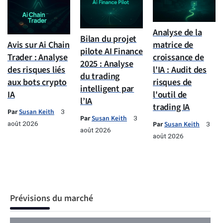
Analyse de la
Bilan du projet
Avis sur Ai Chain
matrice de
pilote AI Finance
Trader : Analyse
croissance de
2025 : Analyse
des risques liés
l'IA : Audit des
du trading
aux bots crypto
risques de
intelligent par
IA
l'outil de
l’IA
trading IA
Par
Susan Keith
3
Par
Susan Keith
3
août 2026
Par
Susan Keith
3
août 2026
août 2026
Prévisions du marché