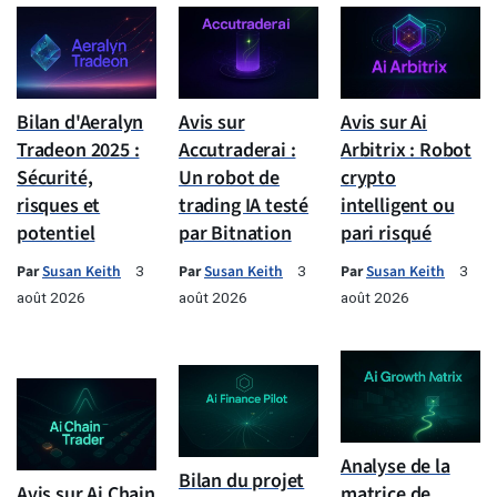
Bilan d'Aeralyn
Avis sur
Avis sur Ai
Tradeon 2025 :
Accutraderai :
Arbitrix : Robot
Sécurité,
Un robot de
crypto
risques et
trading IA testé
intelligent ou
potentiel
par Bitnation
pari risqué
Par
Susan Keith
Par
Susan Keith
Par
Susan Keith
3
3
3
août 2026
août 2026
août 2026
Analyse de la
Bilan du projet
Avis sur Ai Chain
matrice de