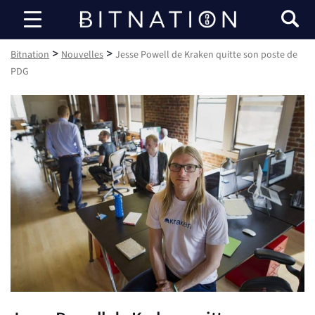
Bitnation
>
>
Bitnation
Nouvelles
Jesse Powell de Kraken quitte son poste de
PDG