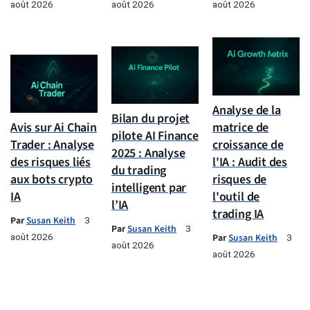
août 2026
août 2026
août 2026
Analyse de la
Bilan du projet
Avis sur Ai Chain
matrice de
pilote AI Finance
Trader : Analyse
croissance de
2025 : Analyse
des risques liés
l'IA : Audit des
du trading
aux bots crypto
risques de
intelligent par
IA
l'outil de
l’IA
trading IA
Par
Susan Keith
3
Par
Susan Keith
3
août 2026
Par
Susan Keith
3
août 2026
août 2026