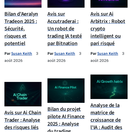
Bilan d'Aeralyn
Avis sur
Avis sur Ai
Tradeon 2025 :
Accutraderai :
Arbitrix : Robot
Sécurité,
Un robot de
crypto
risques et
trading IA testé
intelligent ou
potentiel
par Bitnation
pari risqué
Par
Susan Keith
Par
Susan Keith
Par
Susan Keith
3
3
3
août 2026
août 2026
août 2026
Analyse de la
Bilan du projet
Avis sur Ai Chain
matrice de
pilote AI Finance
Trader : Analyse
croissance de
2025 : Analyse
des risques liés
l'IA : Audit des
du trading