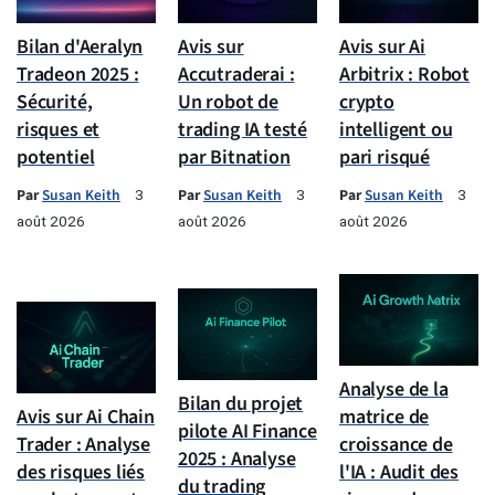
Bilan d'Aeralyn
Avis sur
Avis sur Ai
Tradeon 2025 :
Accutraderai :
Arbitrix : Robot
Sécurité,
Un robot de
crypto
risques et
trading IA testé
intelligent ou
potentiel
par Bitnation
pari risqué
Par
Susan Keith
Par
Susan Keith
Par
Susan Keith
3
3
3
août 2026
août 2026
août 2026
Analyse de la
Bilan du projet
Avis sur Ai Chain
matrice de
pilote AI Finance
Trader : Analyse
croissance de
2025 : Analyse
des risques liés
l'IA : Audit des
du trading