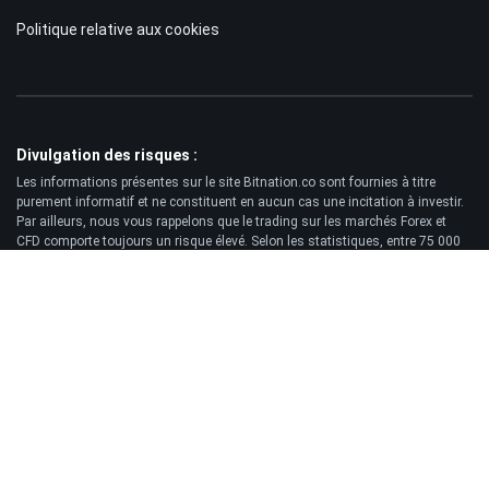
Politique relative aux cookies
Divulgation des risques :
Les informations présentes sur le site Bitnation.co sont fournies à titre
purement informatif et ne constituent en aucun cas une incitation à investir.
Par ailleurs, nous vous rappelons que le trading sur les marchés Forex et
CFD comporte toujours un risque élevé. Selon les statistiques, entre 75 000
et 89 000 clients perdent l'intégralité des fonds investis, tandis que
seulement 11 000 à 25 000 traders réalisent un profit. Le trading de contrats
à terme et d'options présente un risque de perte important et ne convient pas
à tous les investisseurs.
Clause de non-responsabilité:
Bitnation.co ne saurait être tenu responsable des conséquences des
décisions de trading prises par le Client ni de la perte éventuelle de son
capital résultant de l'utilisation de ce site web et des informations qui y sont
publiées.