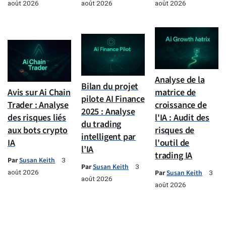
août 2026
août 2026
août 2026
Analyse de la
Bilan du projet
Avis sur Ai Chain
matrice de
pilote AI Finance
Trader : Analyse
croissance de
2025 : Analyse
des risques liés
l'IA : Audit des
du trading
aux bots crypto
risques de
intelligent par
IA
l'outil de
l’IA
trading IA
Par
Susan Keith
3
Par
Susan Keith
3
août 2026
Par
Susan Keith
3
août 2026
août 2026