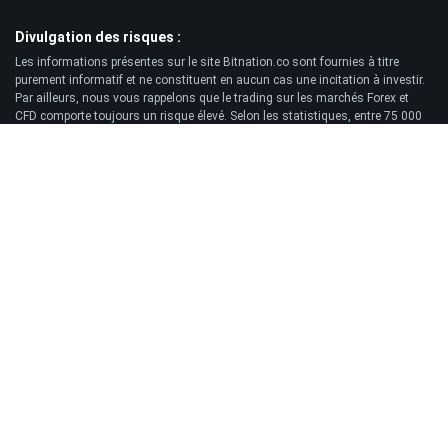
Divulgation des risques :
Les informations présentes sur le site Bitnation.co sont fournies à titre
purement informatif et ne constituent en aucun cas une incitation à investir.
Par ailleurs, nous vous rappelons que le trading sur les marchés Forex et
CFD comporte toujours un risque élevé. Selon les statistiques, entre 75 000
et 89 000 clients perdent l'intégralité des fonds investis, tandis que
seulement 11 000 à 25 000 traders réalisent un profit. Le trading de contrats
à terme et d'options présente un risque de perte important et ne convient pas
à tous les investisseurs.
Clause de non-responsabilité:
Bitnation.co ne saurait être tenu responsable des conséquences des
décisions de trading prises par le Client ni de la perte éventuelle de son
capital résultant de l'utilisation de ce site web et des informations qui y sont
publiées.
© 2026 Bitnation Ltd. Tous droits réservés.