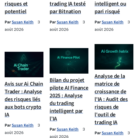
risques et
trading IA testé
intelligent ou
potentiel
par Bitnation
pari risqué
Par
Susan Keith
Par
Susan Keith
Par
Susan Keith
3
3
3
août 2026
août 2026
août 2026
Analyse de la
Bilan du projet
Avis sur Ai Chain
matrice de
pilote AI Finance
Trader : Analyse
croissance de
2025 : Analyse
des risques liés
l'IA : Audit des
du trading
aux bots crypto
risques de
intelligent par
IA
l'outil de
l’IA
trading IA
Par
Susan Keith
3
Par
Susan Keith
3
août 2026
Par
Susan Keith
3
août 2026