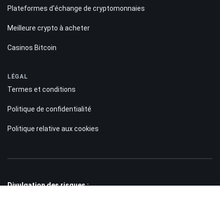
Plateformes d'échange de cryptomonnaies
Meilleure crypto à acheter
Casinos Bitcoin
LÉGAL
Termes et conditions
Politique de confidentialité
Politique relative aux cookies
Divulgation des risques :
Les informations présentes sur le site Bitnation.co sont fournies à titre
purement informatif et ne constituent en aucun cas une incitation à investir.
Par ailleurs, nous vous rappelons que le trading sur les marchés Forex et