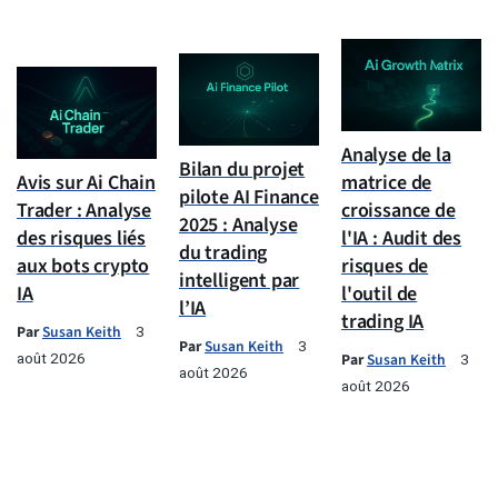
Analyse de la
Bilan du projet
Avis sur Ai Chain
matrice de
pilote AI Finance
Trader : Analyse
croissance de
2025 : Analyse
des risques liés
l'IA : Audit des
du trading
aux bots crypto
risques de
intelligent par
IA
l'outil de
l’IA
trading IA
Par
Susan Keith
3
Par
Susan Keith
3
août 2026
Par
Susan Keith
3
août 2026
août 2026