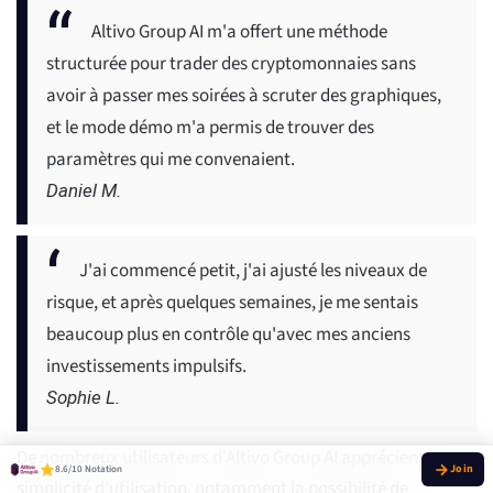
Altivo Group AI m'a offert une méthode
structurée pour trader des cryptomonnaies sans
avoir à passer mes soirées à scruter des graphiques,
et le mode démo m'a permis de trouver des
paramètres qui me convenaient.
Daniel M.
J'ai commencé petit, j'ai ajusté les niveaux de
risque, et après quelques semaines, je me sentais
beaucoup plus en contrôle qu'avec mes anciens
investissements impulsifs.
Sophie L.
De nombreux utilisateurs d'Altivo Group AI apprécient la
8.6/10 Notation
simplicité d'utilisation, notamment la possibilité de