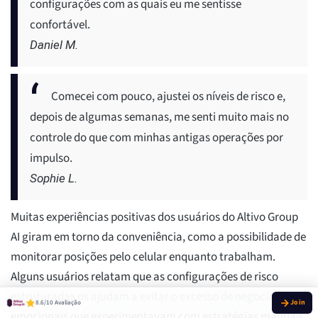
configurações com as quais eu me sentisse
confortável.
Daniel M.
Comecei com pouco, ajustei os níveis de risco e,
depois de algumas semanas, me senti muito mais no
controle do que com minhas antigas operações por
impulso.
Sophie L.
Muitas experiências positivas dos usuários do Altivo Group
AI giram em torno da conveniência, como a possibilidade de
monitorar posições pelo celular enquanto trabalham.
Alguns usuários relatam que as configurações de risco
estruturadas os ajudam a evitar o excesso de negociações
8.6/10 Avaliação
emocionais que experimentavam com estratégias manuais.