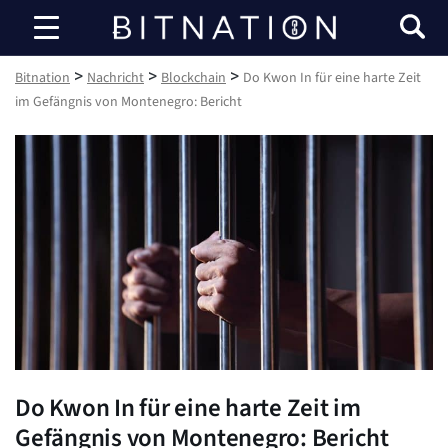
Bitnation
>
>
>
Bitnation
Nachricht
Blockchain
Do Kwon In für eine harte Zeit
im Gefängnis von Montenegro: Bericht
Do Kwon In für eine harte Zeit im
Gefängnis von Montenegro: Bericht