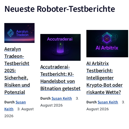
Neueste Roboter-Testberichte
Aeralyn
Tradeon-
Testbericht
AI Arbitrix
Accutraderai-
2025:
Testbericht:
Testbericht: KI-
Sicherheit,
Intelligenter
Handelsbot von
Risiken und
Krypto-Bot oder
Bitnation getestet
Potenzial
riskante Wette?
Durch
Susan Keith
3.
Durch
Susan
Durch
Susan Keith
3.
August 2026
Keith
3. August
August 2026
2026