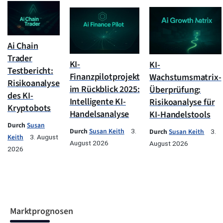
Ai Chain
Trader
KI-
KI-
Testbericht:
Finanzpilotprojekt
Wachstumsmatrix-
Risikoanalyse
im Rückblick 2025:
Überprüfung:
des KI-
Intelligente KI-
Risikoanalyse für
Kryptobots
Handelsanalyse
KI-Handelstools
Durch
Susan
Durch
Susan Keith
3.
Durch
Susan Keith
3.
Keith
3. August
August 2026
August 2026
2026
Marktprognosen