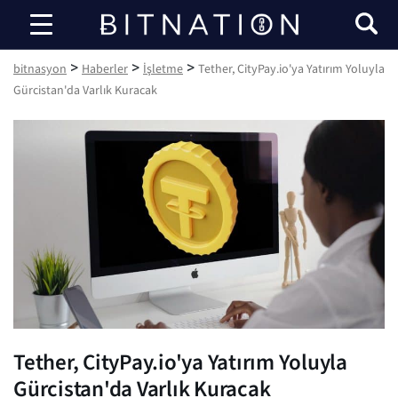
bitnasyon
>
>
>
bitnasyon
Haberler
İşletme
Tether, CityPay.io'ya Yatırım Yoluyla
Gürcistan'da Varlık Kuracak
Tether, CityPay.io'ya Yatırım Yoluyla
Gürcistan'da Varlık Kuracak