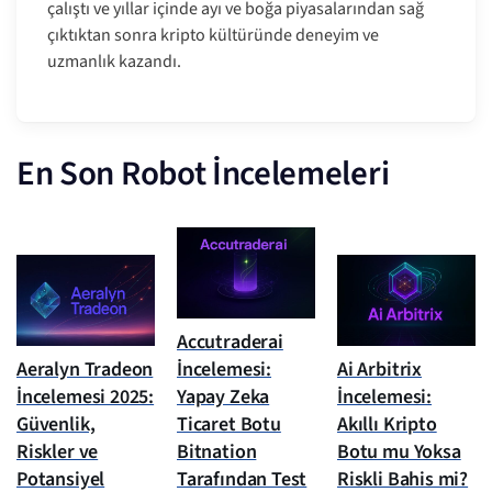
çalıştı ve yıllar içinde ayı ve boğa piyasalarından sağ
çıktıktan sonra kripto kültüründe deneyim ve
uzmanlık kazandı.
En Son Robot İncelemeleri
Accutraderai
Aeralyn Tradeon
İncelemesi:
Ai Arbitrix
İncelemesi 2025:
Yapay Zeka
İncelemesi:
Güvenlik,
Ticaret Botu
Akıllı Kripto
Riskler ve
Bitnation
Botu mu Yoksa
Potansiyel
Tarafından Test
Riskli Bahis mi?