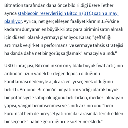
Bitnation tarafından daha önce bildirildiği üzere Tether
ayrıca
stablecoin rezervleri için Bitcoin (BTC) satın almayı
planlıyor
. Ayrıca, net gerçekleşen faaliyet kârının 15%'sine
kadarını dünyanın en büyük kripto para birimini satın almak
için düzenli olarak ayırmayı planlıyor. Karar, "şeffaflığı
artırmak ve şirketin performansı ve sermaye tahsis stratejisi
hakkında daha net bir görüş sağlamak" amacıyla alındı.“
USDT ihraççısı, Bitcoin'in son on yıldaki büyük fiyat artışının
ardından uzun vadeli bir değer deposu olduğunu
kanıtlaması nedeniyle açık ara en iyi seçenek olduğunu
belirtti. Ardoino, Bitcoin'in bir yatırım varlığı olarak büyük
bir potansiyele sahip olduğunu belirtirken, merkezi olmayan
yapısı, yaygın benimsenmesi ve sınırlı arzının onu "hem
kurumsal hem de bireysel yatırımcılar arasında tercih edilen
bir seçenek" haline getirdiğini de sözlerine ekledi.“