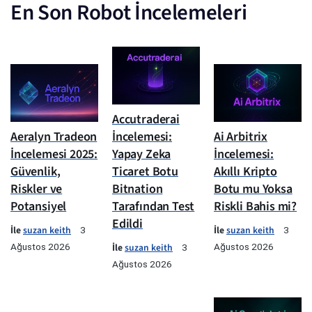
En Son Robot İncelemeleri
Accutraderai
Aeralyn Tradeon
İncelemesi:
Ai Arbitrix
İncelemesi 2025:
Yapay Zeka
İncelemesi:
Güvenlik,
Ticaret Botu
Akıllı Kripto
Riskler ve
Bitnation
Botu mu Yoksa
Potansiyel
Tarafından Test
Riskli Bahis mi?
Edildi
İle
suzan keith
İle
suzan keith
3
3
Ağustos 2026
İle
suzan keith
Ağustos 2026
3
Ağustos 2026