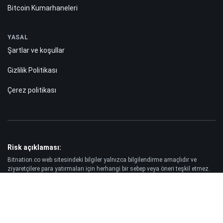
Bitcoin Kumarhaneleri
YASAL
Şartlar ve koşullar
Gizlilik Politikası
Çerez politikası
Risk açıklaması:
Bitnation.co web sitesindeki bilgiler yalnızca bilgilendirme amaçlıdır ve
ziyaretçilere para yatırmaları için herhangi bir sebep veya öneri teşkil etmez.
Ayrıca, Forex ve CFD piyasalarında işlem yapmanın her zaman yüksek riskli
olduğu konusunda sizi uyarıyoruz. İstatistiklere göre, müşterilerin -89%'si
yatırdıkları parayı kaybederken, yatırımcıların yalnızca -25%'si kâr elde ediyor.
Vadeli işlem ve opsiyon ticareti önemli ölçüde kayıp riski taşır ve her yatırımcı
için uygun değildir.