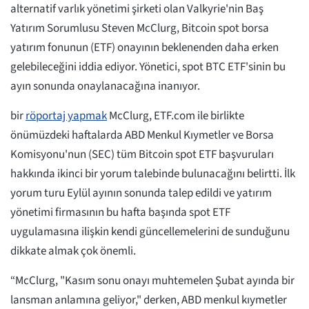
alternatif varlık yönetimi şirketi olan Valkyrie'nin Baş
Yatırım Sorumlusu Steven McClurg, Bitcoin spot borsa
yatırım fonunun (ETF) onayının beklenenden daha erken
gelebileceğini iddia ediyor. Yönetici, spot BTC ETF'sinin bu
ayın sonunda onaylanacağına inanıyor.
bir
röportaj yapmak
McClurg, ETF.com ile birlikte
önümüzdeki haftalarda ABD Menkul Kıymetler ve Borsa
Komisyonu'nun (SEC) tüm Bitcoin spot ETF başvuruları
hakkında ikinci bir yorum talebinde bulunacağını belirtti. İlk
yorum turu Eylül ayının sonunda talep edildi ve yatırım
yönetimi firmasının bu hafta başında spot ETF
uygulamasına ilişkin kendi güncellemelerini de sunduğunu
dikkate almak çok önemli.
“McClurg, "Kasım sonu onayı muhtemelen Şubat ayında bir
lansman anlamına geliyor," derken, ABD menkul kıymetler