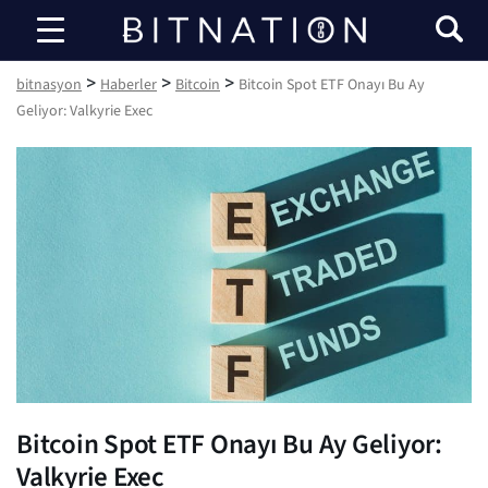
bitnasyon
>
>
>
bitnasyon
Haberler
Bitcoin
Bitcoin Spot ETF Onayı Bu Ay
Geliyor: Valkyrie Exec
Bitcoin Spot ETF Onayı Bu Ay Geliyor:
Valkyrie Exec