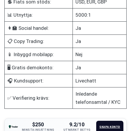
💲 Fiats som stöds:
USD, EUR, GBP
📊 Utnyttja:
5000:1
👩‍🏫 Social handel:
Ja
📋 Copy Trading:
Ja
📱 Inbyggd mobilapp:
Nej
🖥️ Gratis demokonto:
Ja
🎧 Kundsupport:
Livechatt
Inledande
✅ Verifiering krävs:
telefonsamtal / KYC
$250
9.2/10
SKAPA KONTO
MINSTA INSÄTTNING
UTMÄRKT BETYG