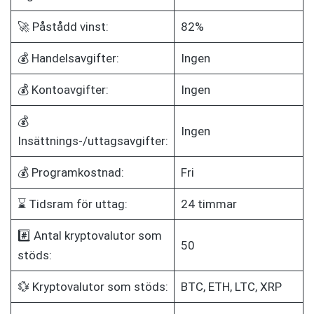
🚀 Påstådd vinst:
82%
💰 Handelsavgifter:
Ingen
💰 Kontoavgifter:
Ingen
💰
Ingen
Insättnings-/uttagsavgifter:
💰 Programkostnad:
Fri
⌛ Tidsram för uttag:
24 timmar
#️⃣ Antal kryptovalutor som
50
stöds:
💱 Kryptovalutor som stöds:
BTC, ETH, LTC, XRP