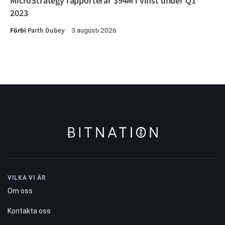
MicroStrategy rapporterar $94M i vinst under Q1
2023
Förbi
Parth Dubey
3 augusti 2026
VILKA VI ÄR
Om oss
Kontakta oss