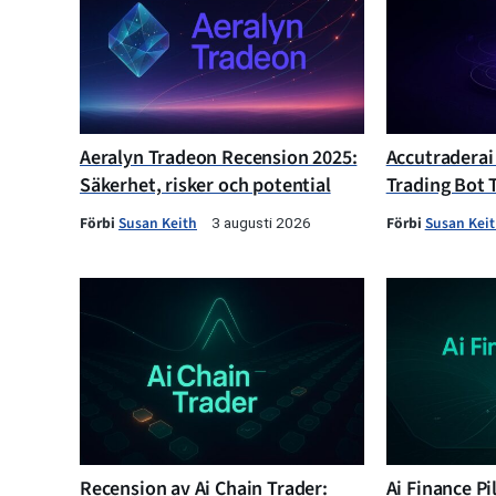
Aeralyn Tradeon Recension 2025:
Accutraderai
Säkerhet, risker och potential
Trading Bot 
Förbi
Susan Keith
Förbi
Susan Kei
3 augusti 2026
Recension av Ai Chain Trader:
Ai Finance Pi