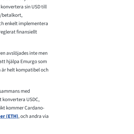
konvertera sin USD till
/betalkort,
och enkelt implementera
glerat finansiellt
ren avslöjades inte men
 att hjälpa Emurgo som
n är helt kompatibel och
illsammans med
tt konvertera USDC,
 sikt kommer Cardano-
ter (ETH)
, och andra via