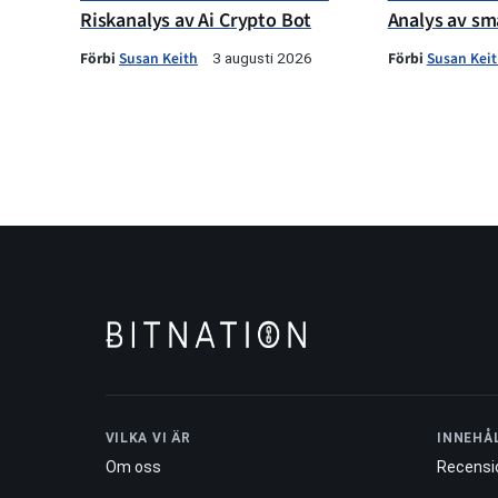
Riskanalys av Ai Crypto Bot
Analys av sm
Förbi
Susan Keith
Förbi
Susan Kei
3 augusti 2026
VILKA VI ÄR
INNEHÅ
Om oss
Recensi