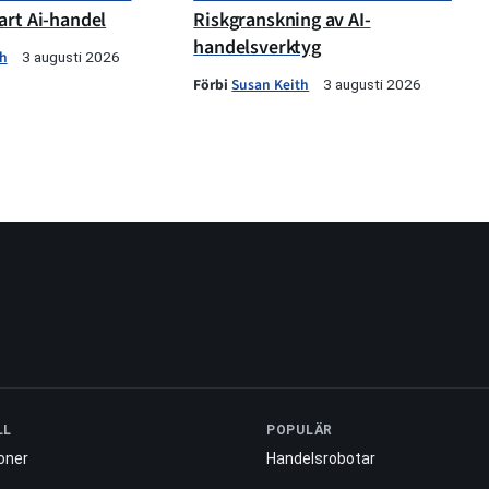
art Ai-handel
Riskgranskning av AI-
handelsverktyg
th
3 augusti 2026
Förbi
Susan Keith
3 augusti 2026
LL
POPULÄR
oner
Handelsrobotar