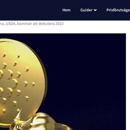
Hem
Guider
Prisförutsäge
ano, USDA, kommer att debutera 2023