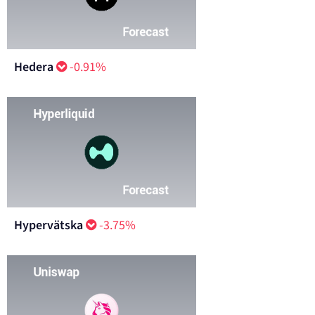
Hedera
-0.91%
Hypervätska
-3.75%