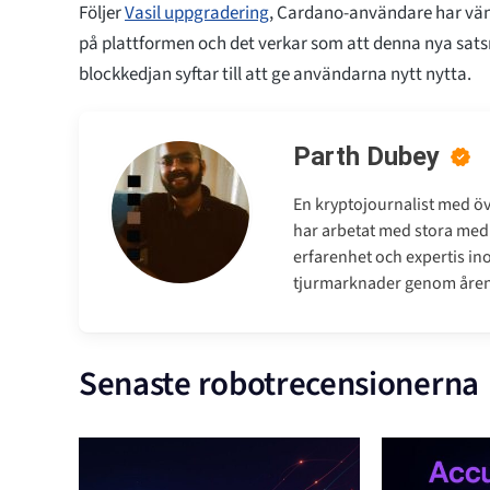
Följer
Vasil uppgradering
, Cardano-användare har vän
på plattformen och det verkar som att denna nya satsn
blockkedjan syftar till att ge användarna nytt nytta.
Parth Dubey
En kryptojournalist med öve
har arbetat med stora medi
erfarenhet och expertis ino
tjurmarknader genom åren
Senaste robotrecensionerna