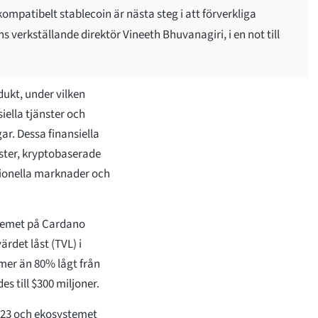
kompatibelt stablecoin är nästa steg i att förverkliga
 verkställande direktör Vineeth Bhuvanagiri, i en not till
ukt, under vilken
iella tjänster och
r. Dessa finansiella
nster, kryptobaserade
tionella marknader och
stemet på Cardano
värdet låst (TVL) i
 mer än 80% lågt från
 till $300 miljoner.
023 och ekosystemet