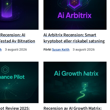
 Recension: AI
Ai Arbitrix Recension: Smart
Testad Av Bitnation
kryptobot eller riskabel satsning
th
Förbi
Susan Keith
3 augusti 2026
3 augusti 2026
lot Review 2025:
Recension av AI Growth Matrix: