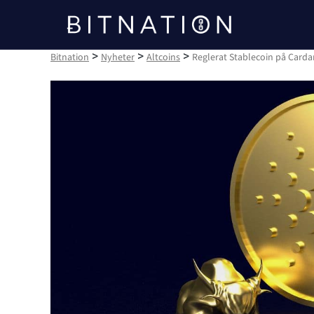
Bitnation
>
>
>
Bitnation
Nyheter
Altcoins
Reglerat Stablecoin på Card