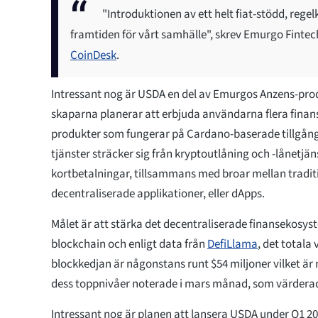
"Introduktionen av ett helt fiat-stödd, regel
framtiden för vårt samhälle", skrev Emurgo Fintechs
CoinDesk
.
Intressant nog är USDA en del av Emurgos Anzens-prod
skaparna planerar att erbjuda användarna flera finans
produkter som fungerar på Cardano-baserade tillgånga
tjänster sträcker sig från kryptoutlåning och -lånetjä
kortbetalningar, tillsammans med broar mellan tradi
decentraliserade applikationer, eller dApps.
Målet är att stärka det decentraliserade finansekosy
blockchain och enligt data från
DefiLlama
, det totala 
blockkedjan är någonstans runt $54 miljoner vilket är
dess toppnivåer noterade i mars månad, som värderades
Intressant nog är planen att lansera USDA under Q1 2