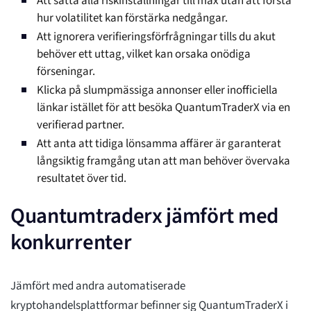
Att sätta alla riskinställningar till max utan att förstå
hur volatilitet kan förstärka nedgångar.
Att ignorera verifieringsförfrågningar tills du akut
behöver ett uttag, vilket kan orsaka onödiga
förseningar.
Klicka på slumpmässiga annonser eller inofficiella
länkar istället för att besöka QuantumTraderX via en
verifierad partner.
Att anta att tidiga lönsamma affärer är garanterat
långsiktig framgång utan att man behöver övervaka
resultatet över tid.
Quantumtraderx jämfört med
konkurrenter
Jämfört med andra automatiserade
kryptohandelsplattformar befinner sig QuantumTraderX i