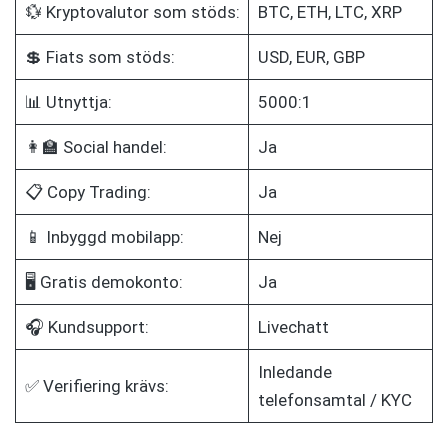
💱 Kryptovalutor som stöds:
BTC, ETH, LTC, XRP
💲 Fiats som stöds:
USD, EUR, GBP
📊 Utnyttja:
5000:1
👩‍🏫 Social handel:
Ja
📋 Copy Trading:
Ja
📱 Inbyggd mobilapp:
Nej
🖥️ Gratis demokonto:
Ja
🎧 Kundsupport:
Livechatt
Inledande
✅ Verifiering krävs:
telefonsamtal / KYC