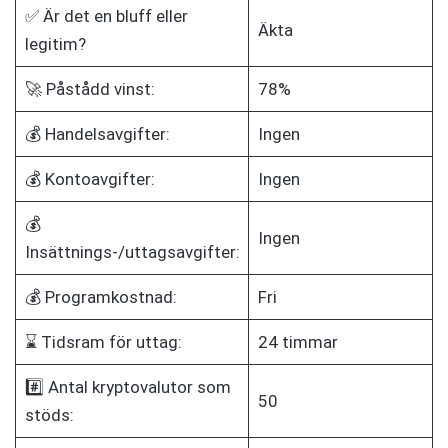
✅ Är det en bluff eller
Äkta
legitim?
🚀 Påstådd vinst:
78%
💰 Handelsavgifter:
Ingen
💰 Kontoavgifter:
Ingen
💰
Ingen
Insättnings-/uttagsavgifter:
💰 Programkostnad:
Fri
⌛ Tidsram för uttag:
24 timmar
#️⃣ Antal kryptovalutor som
50
stöds: