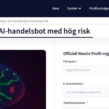
Hem
Guider
Prisförutsäge
nsion: AI-handelsbot med hög risk
 AI-handelsbot med hög risk
Officiell Neurix Profit-reg
Förnamn
*
E-postadress
*
Telefonnummer
*