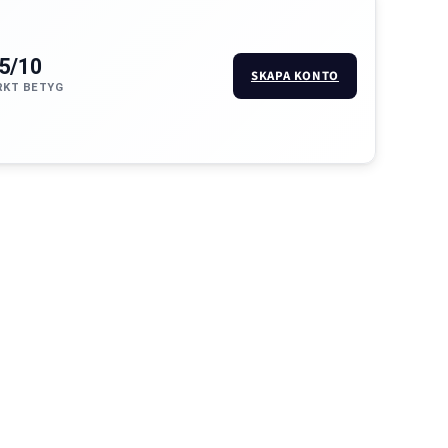
.5/10
SKAPA KONTO
KT BETYG