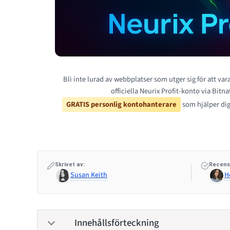
Bli inte lurad av webbplatser som utger sig för att vara
officiella Neurix Profit-konto via Bitna
GRATIS personlig kontohanterare
som hjälper dig
Skrivet av:
Recens
Susan Keith
H
Innehållsförteckning