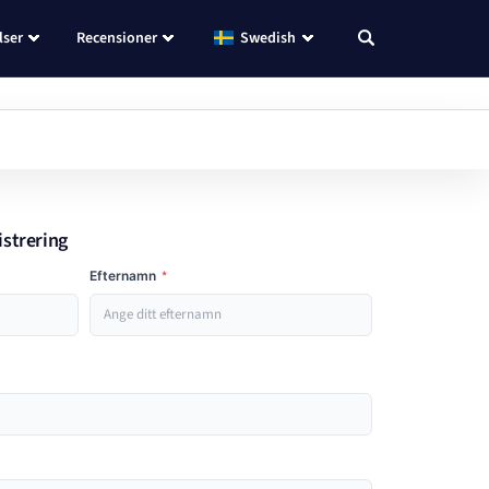
lser
Recensioner
Swedish
istrering
Efternamn
*