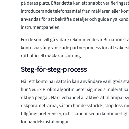
på deras plats. Efter detta kan ett snabbt verifieringss
introducerande telefonsamtal från mäklaren eller ko
användas för att bekräfta detaljer och guida nya kun
instrumentpanelen.
För de som vill gå vidare rekommenderar Bitnation star
konto via vår granskade partnerprocess för att säkerstäl
rätt officiell mäklaranslutning.
Steg-för-steg-process
När ett konto har satts in kan användare vanligtvis sta
hur Neurix Profits algoritm beter sig med simulerat kap
riktiga pengar. När livehandel är aktiverat tillämpar 
riskparametrarna, såsom handelsstorlek, stop-loss-ni
tillgångspreferenser, och skannar sedan kontinuerlig
för handelsinställningar.