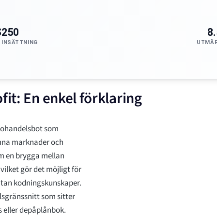
$250
8
 INSÄTTNING
UTMÄR
fit: En enkel förklaring
ptohandelsbot som
kanna marknader och
som en brygga mellan
ilket gör det möjligt för
utan kodningskunskaper.
lsgränssnitt som sitter
s eller depåplånbok.