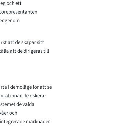
teg och ett
ntorepresentanten
der genom
kt att de skapar sitt
la att de dirigeras till
rta i demoläge för att se
ital innan de riskerar
systemet de valda
våer och
t integrerade marknader