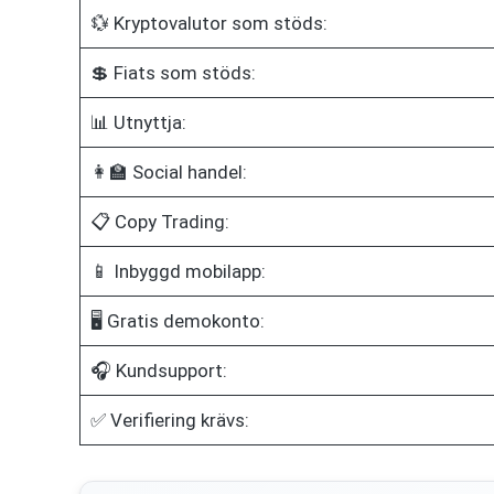
💱 Kryptovalutor som stöds:
💲 Fiats som stöds:
📊 Utnyttja:
👩‍🏫 Social handel:
📋 Copy Trading:
📱 Inbyggd mobilapp:
🖥️ Gratis demokonto:
🎧 Kundsupport:
✅ Verifiering krävs: