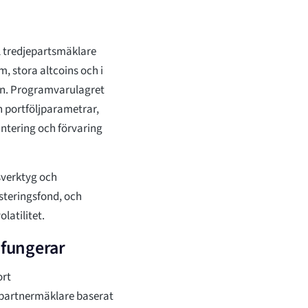
ll tredjepartsmäklare
, stora altcoins och i
ion. Programvarulagret
h portföljparametrar,
tering och förvaring
sverktyg och
esteringsfond, och
atilitet.
 fungerar
ort
 partnermäklare baserat