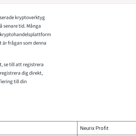
iserade kryptoverktyg
å senare tid. Många
AI-kryptohandelsplattform
et är frågan som denna
se till att registrera
registrera dig direkt,
ering till din
Neurix Profit