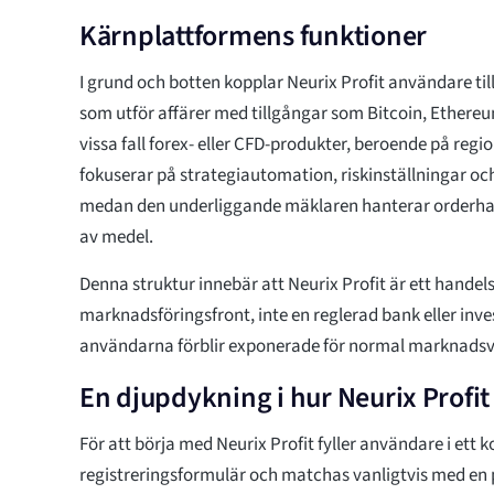
Kärnplattformens funktioner
I grund och botten kopplar Neurix Profit användare ti
som utför affärer med tillgångar som Bitcoin, Ethereum
vissa fall forex- eller CFD-produkter, beroende på reg
fokuserar på strategiautomation, riskinställningar oc
medan den underliggande mäklaren hanterar orderhan
av medel.
Denna struktur innebär att Neurix Profit är ett handel
marknadsföringsfront, inte en reglerad bank eller inv
användarna förblir exponerade för normal marknadsvol
En djupdykning i hur Neurix Profit
För att börja med Neurix Profit fyller användare i ett k
registreringsformulär och matchas vanligtvis med en