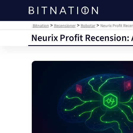
Bitnation
>
>
>
Bitnation
Recensioner
Robotar
Neurix Profit Rece
Neurix Profit Recension: