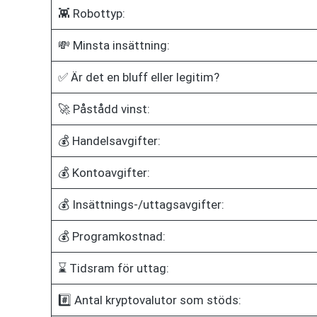
👾 Robottyp:
💸 Minsta insättning:
✅ Är det en bluff eller legitim?
🚀 Påstådd vinst:
💰 Handelsavgifter:
💰 Kontoavgifter:
💰 Insättnings-/uttagsavgifter:
💰 Programkostnad:
⌛ Tidsram för uttag:
#️⃣ Antal kryptovalutor som stöds: