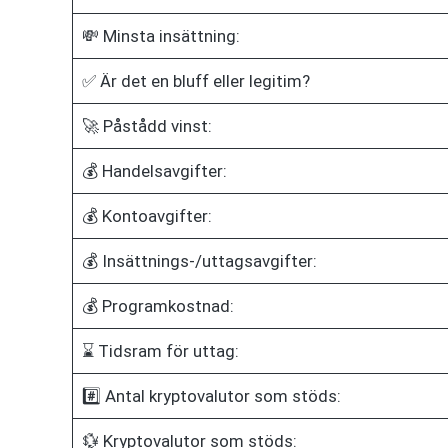
💸 Minsta insättning:
✅ Är det en bluff eller legitim?
🚀 Påstådd vinst:
💰 Handelsavgifter:
💰 Kontoavgifter:
💰 Insättnings-/uttagsavgifter:
💰 Programkostnad:
⌛ Tidsram för uttag:
#️⃣ Antal kryptovalutor som stöds:
💱 Kryptovalutor som stöds: