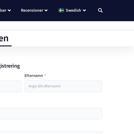
lser
Recensioner
Swedish
ten
gistrering
Efternamn
*