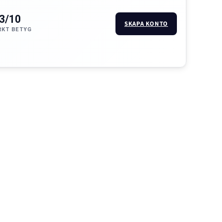
.3/10
SKAPA KONTO
KT BETYG