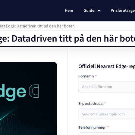
Hem
Guider
Prisförutsäge
st Edge: Datadriven titt på den här boten
e: Datadriven titt på den här bo
Officiell Nearest Edge-re
Förnamn
*
E-postadress
*
Telefonnummer
*