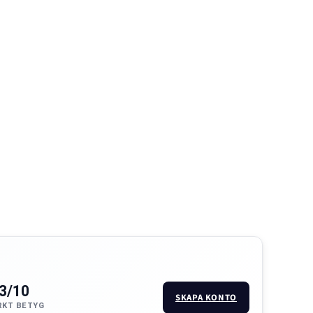
.3/10
SKAPA KONTO
KT BETYG