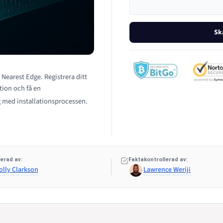
Sk
 Nearest Edge. Registrera ditt
tion och få en
 med installationsprocessen.
erad av:
Faktakontrollerad av:
olly Clarkson
Lawrence Weriji