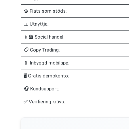
💲 Fiats som stöds:
📊 Utnyttja:
👩‍🏫 Social handel:
📋 Copy Trading:
📱 Inbyggd mobilapp:
🖥️ Gratis demokonto:
🎧 Kundsupport:
✅ Verifiering krävs: