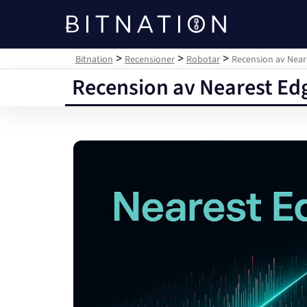
Bitnation
>
>
>
Bitnation
Recensioner
Robotar
Recension av Neare
Recension av Nearest Edg