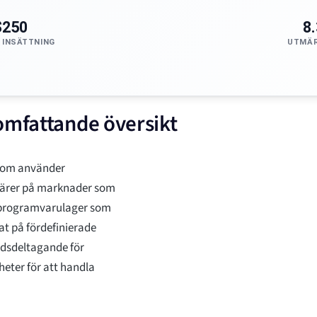
$250
8
 INSÄTTNING
UTMÄR
omfattande översikt
 som använder
ffärer på marknader som
tt programvarulager som
at på fördefinierade
nadsdeltagande för
heter för att handla