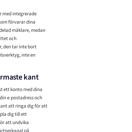
r med integrerade
som förvarar dina
illdelad mäklare, medan
ttet och
 den tar inte bort
sverktyg, inte en
rmaste kant
t ett konto med dina
din e-postadress och
nt att ringa dig för att
a dig till ett
ör att undvika
 partnerkanal på