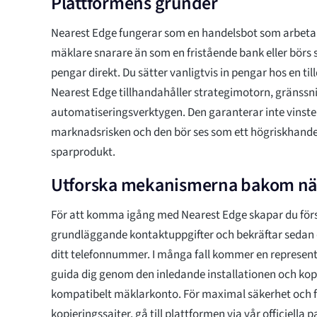
Plattformens grunder
Nearest Edge fungerar som en handelsbot som arbeta
mäklare snarare än som en fristående bank eller börs 
pengar direkt. Du sätter vanligtvis in pengar hos en t
Nearest Edge tillhandahåller strategimotorn, gränssni
automatiseringsverktygen. Den garanterar inte vinster,
marknadsrisken och den bör ses som ett högriskhandel
sparprodukt.
Utforska mekanismerna bakom nä
För att komma igång med Nearest Edge skapar du förs
grundläggande kontaktuppgifter och bekräftar sedan 
ditt telefonnummer. I många fall kommer en representa
guida dig genom den inledande installationen och koppl
kompatibelt mäklarkonto. För maximal säkerhet och f
kopieringssajter, gå till plattformen via vår officiella