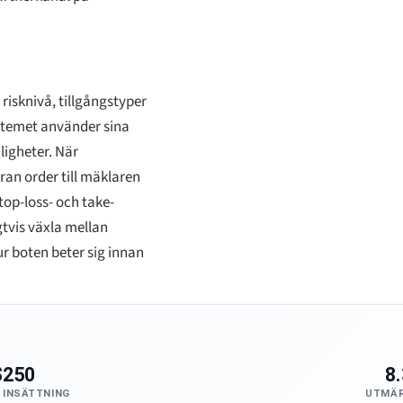
risknivå, tillgångstyper
stemet använder sina
ligheter. När
an order till mäklaren
top-loss- och take-
gtvis växla mellan
ur boten beter sig innan
$250
8
 INSÄTTNING
UTMÄR