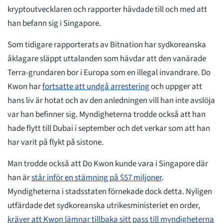
kryptoutvecklaren och rapporter hävdade till och med att
han befann sig i Singapore.
Som tidigare rapporterats av Bitnation har sydkoreanska
åklagare släppt uttalanden som hävdar att den vanärade
Terra-grundaren bor i Europa som en illegal invandrare. Do
Kwon har
fortsatte att undgå arrestering
och uppger att
hans liv är hotat och av den anledningen vill han inte avslöja
var han befinner sig. Myndigheterna trodde också att han
hade flytt till Dubai i september och det verkar som att han
har varit på flykt på sistone.
Man trodde också att Do Kwon kunde vara i Singapore där
han är
står inför en stämning på $57 miljoner
.
Myndigheterna i stadsstaten förnekade dock detta. Nyligen
utfärdade det sydkoreanska utrikesministeriet en order,
kräver att Kwon lämnar tillbaka sitt pass till myndigheterna