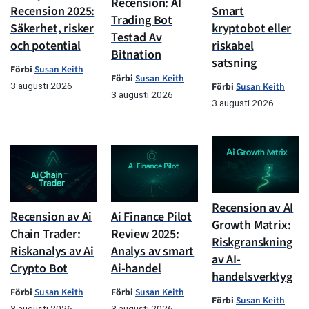
Recension: AI
Recension 2025:
Smart
Trading Bot
Säkerhet, risker
kryptobot eller
Testad Av
och potential
riskabel
Bitnation
satsning
Förbi
Susan Keith
Förbi
Susan Keith
3 augusti 2026
Förbi
Susan Keith
3 augusti 2026
3 augusti 2026
Recension av AI
Recension av Ai
Ai Finance Pilot
Growth Matrix:
Chain Trader:
Review 2025:
Riskgranskning
Riskanalys av Ai
Analys av smart
av AI-
Crypto Bot
Ai-handel
handelsverktyg
Förbi
Susan Keith
Förbi
Susan Keith
Förbi
Susan Keith
3 augusti 2026
3 augusti 2026