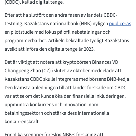
(CBDC), kallad digital tenge.
Efter att ha slutfört den andra fasen av landets CBDC-
testning, Kazakstans nationalbank (NBK) nyligen
publiceras
en pilotstudie med fokus på offlinebetalningar och
programmerbarhet. Artikeln bekräftade tydligt Kazakstans
avsikt att införa den digitala tenge år 2023.
Det är viktigt att notera att kryptobörsen Binances VD
Changpeng Zhao (CZ) i slutet av oktober meddelade att
Kazakstans CBDC skulle integreras med börsens BNB-kedja.
Den främsta anledningen till att landet forskade om CBDC
var att se om det kunde öka den finansiella inkluderingen,
uppmuntra konkurrens och innovation inom
betalningssektorn och stärka dess internationella
konkurrenskraft.
För olika scenarier föreslog NBK:s forskning att