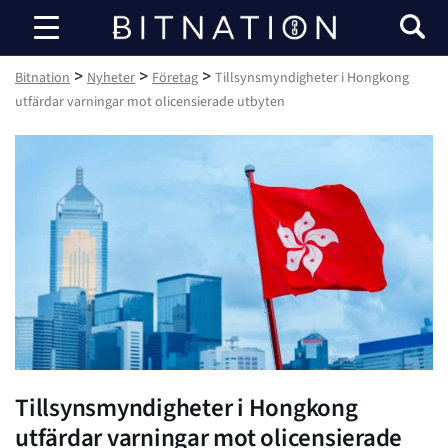
Bitnation
>
>
>
Bitnation
Nyheter
Företag
Tillsynsmyndigheter i Hongkong
utfärdar varningar mot olicensierade utbyten
Tillsynsmyndigheter i Hongkong
utfärdar varningar mot olicensierade