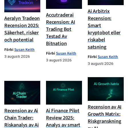
Ai Arbitrix
Accutraderai
Aeralyn Tradeon
Recension:
Recension: AI
Recension 2025:
Smart
Trading Bot
Säkerhet, risker
kryptobot eller
Testad Av
och potential
riskabel
Bitnation
satsning
Förbi
Susan Keith
Förbi
Susan Keith
3 augusti 2026
Förbi
Susan Keith
3 augusti 2026
3 augusti 2026
Recension av AI
Recension av Ai
Ai Finance Pilot
Growth Matrix:
Chain Trader:
Review 2025:
Riskgranskning
Riskanalys av Ai
Analys av smart