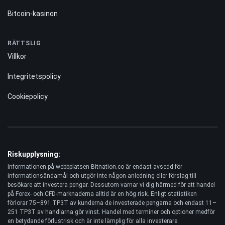
Guider
Prognos
POPULÄR
Handelsrobotar
Kryptobörser
Bästa krypto att köpa
Bitcoin-kasinon
RÄTTSLIG
Villkor
Integritetspolicy
Cookiepolicy