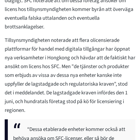
olagligt. SFC noterade att om dessa företag ansöker om
licens hos tillsynsmyndigheten kommer byrån att överväga
eventuella falska uttalanden och eventuella
brottsanklagelser.
Tillsynsmyndigheten noterade att flera olicensierade
plattformar för handel med digitala tillgångar har öppnat
nya verksamheter i Hongkong och hävdar att de faktiskt har
ansökt om licens hos SFC. Men "de tjänster och produkter
som erbjuds av vissa av dessa nya enheter kanske inte
uppfyller de lagstadgade och regulatoriska kraven", stod
det i meddelandet. De lagstadgade kraven infördes den 1
juni, och hundratals företag stod på kö för licensiering i
regionen.
“Dessa etablerade enheter kommer också att
behöva ansöka om SFC-licenser, eller så bör de