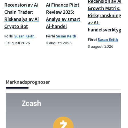
Recension av AI
Recension av Ai
Ai Finance Pilot
Growth Matrix:
Chain Trader:
Review 2025:
Riskgranskning
Riskanalys av Ai
Analys av smart
av AI-
Crypto Bot
Ai-handel
handelsverktyg
Förbi
Susan Keith
Förbi
Susan Keith
Förbi
Susan Keith
3 augusti 2026
3 augusti 2026
3 augusti 2026
Marknadsprognoser