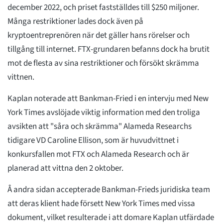
december 2022, och priset fastställdes till $250 miljoner.
Många restriktioner lades dock även på
kryptoentreprenören när det gäller hans rörelser och
tillgång till internet. FTX-grundaren befanns dock ha brutit
mot de flesta av sina restriktioner och försökt skrämma
vittnen.
Kaplan noterade att Bankman-Fried i en intervju med New
York Times avslöjade viktig information med den troliga
avsikten att "såra och skrämma" Alameda Researchs
tidigare VD Caroline Ellison, som är huvudvittnet i
konkursfallen mot FTX och Alameda Research och är
planerad att vittna den 2 oktober.
Å andra sidan accepterade Bankman-Frieds juridiska team
att deras klient hade försett New York Times med vissa
dokument, vilket resulterade i att domare Kaplan utfärdade