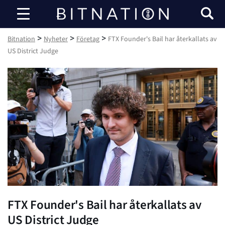
Bitnation
>
>
>
Bitnation
Nyheter
Företag
FTX Founder's Bail har återkallats av
US District Judge
FTX Founder's Bail har återkallats av
US District Judge