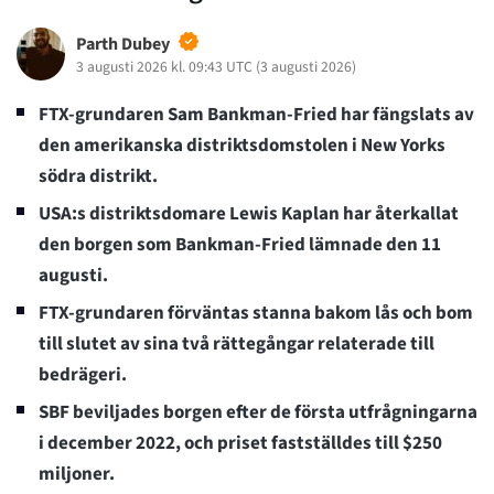
Parth Dubey
3 augusti 2026 kl. 09:43 UTC
(
3 augusti 2026
)
FTX-grundaren Sam Bankman-Fried har fängslats av
den amerikanska distriktsdomstolen i New Yorks
södra distrikt.
USA:s distriktsdomare Lewis Kaplan har återkallat
den borgen som Bankman-Fried lämnade den 11
augusti.
FTX-grundaren förväntas stanna bakom lås och bom
till slutet av sina två rättegångar relaterade till
bedrägeri.
SBF beviljades borgen efter de första utfrågningarna
i december 2022, och priset fastställdes till $250
miljoner.