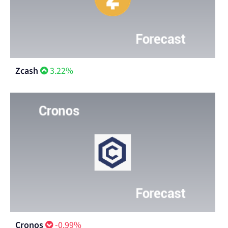
Zcash
3.22%
Cronos
-0.99%