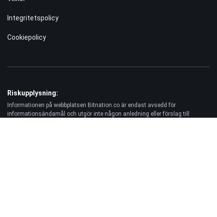
Integritetspolicy
Cookiepolicy
Riskupplysning:
Informationen på webbplatsen Bitnation.co är endast avsedd för
informationsändamål och utgör inte någon anledning eller förslag till
besökare att investera pengar. Dessutom varnar vi dig härmed för att handel
på Forex- och CFD-marknaderna alltid är en hög risk. Enligt statistiken
förlorar 75–891 TP3T av kunderna de investerade pengarna och endast 11–
251 TP3T av handlarna gör vinst. Handel med terminer och optioner medför
en betydande förlustrisk och är inte lämplig för alla investerare.
Ansvarsfriskrivning:
Bitnation.co ansvarar inte för konsekvenserna av handelsbeslut som fattas
av Kunden och för eventuell förlust av dennes kapital till följd av
användningen av denna webbplats och information som publiceras på den.