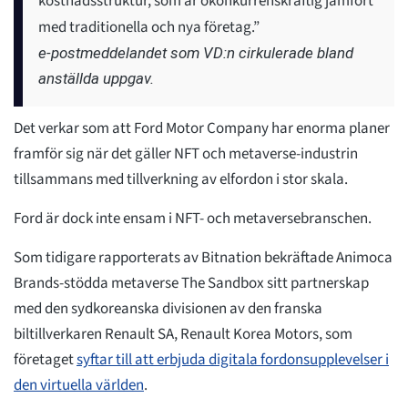
kostnadsstruktur, som är okonkurrenskraftig jämfört
med traditionella och nya företag.”
e-postmeddelandet som VD:n cirkulerade bland
anställda uppgav.
Det verkar som att Ford Motor Company har enorma planer
framför sig när det gäller NFT och metaverse-industrin
tillsammans med tillverkning av elfordon i stor skala.
Ford är dock inte ensam i NFT- och metaversebranschen.
Som tidigare rapporterats av Bitnation bekräftade Animoca
Brands-stödda metaverse The Sandbox sitt partnerskap
med den sydkoreanska divisionen av den franska
biltillverkaren Renault SA, Renault Korea Motors, som
företaget
syftar till att erbjuda digitala fordonsupplevelser i
den virtuella världen
.