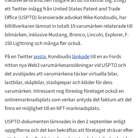
metaverse-branschen tidigare än du förväntar dig. Enligt
ett Twitter-inlägg från United States Patent and Trade
Office (USPTO) licensierade advokat Mike Kondoudis, har
biltillverkaren lämnat in totalt 19 varumärken relaterade till
bilmärken, inklusive Mustang, Bronco, Lincoln, Explorer, F-
150 Lightning och många fler också.
På en Twitter
posta
, Kondoudis
länkade
till en av Fords
nitton nya Web3 varumärkesansökningar vid USPTO och
det avslöjades att varumärkena täcker virtuella bilar,
lastbilar, skåpbilar, stadsjeepar och kläder för dess
varumärken. Intressant nog föreslog företaget också en
onlinemarknadsplats som verkar antyda det faktum att det
finns en möjlighet till en NFT-marknadsplats.
USPTO-dokumenten lämnades in den 2 september enligt
uppgifterna och det kan bekräftas att företaget strävar efter