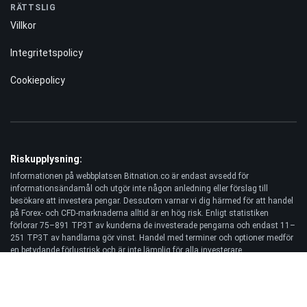
RÄTTSLIG
Villkor
Integritetspolicy
Cookiepolicy
Riskupplysning:
Informationen på webbplatsen Bitnation.co är endast avsedd för
informationsändamål och utgör inte någon anledning eller förslag till
besökare att investera pengar. Dessutom varnar vi dig härmed för att handel
på Forex- och CFD-marknaderna alltid är en hög risk. Enligt statistiken
förlorar 75–891 TP3T av kunderna de investerade pengarna och endast 11–
251 TP3T av handlarna gör vinst. Handel med terminer och optioner medför
en betydande förlustrisk och är inte lämplig för alla investerare.
Ansvarsfriskrivning:
Bitnation.co ansvarar inte för konsekvenserna av handelsbeslut som fattas