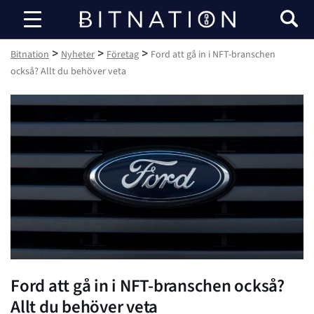
Bitnation
>
>
>
Bitnation
Nyheter
Företag
Ford att gå in i NFT-branschen
också? Allt du behöver veta
Ford att gå in i NFT-branschen också?
Allt du behöver veta