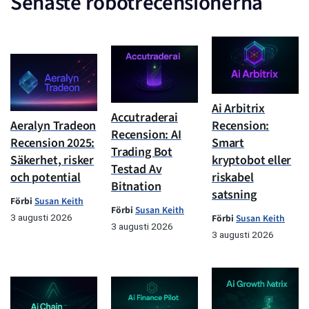
Senaste robotrecensionerna
Ai Arbitrix
Accutraderai
Aeralyn Tradeon
Recension:
Recension: AI
Recension 2025:
Smart
Trading Bot
Säkerhet, risker
kryptobot eller
Testad Av
och potential
riskabel
Bitnation
satsning
Förbi
Susan Keith
Förbi
Susan Keith
3 augusti 2026
Förbi
Susan Keith
3 augusti 2026
3 augusti 2026