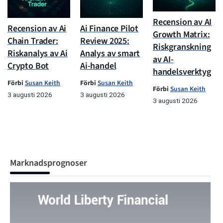
Recension av AI
Recension av Ai
Ai Finance Pilot
Growth Matrix:
Chain Trader:
Review 2025:
Riskgranskning
Riskanalys av Ai
Analys av smart
av AI-
Crypto Bot
Ai-handel
handelsverktyg
Förbi
Susan Keith
Förbi
Susan Keith
Förbi
Susan Keith
3 augusti 2026
3 augusti 2026
3 augusti 2026
Marknadsprognoser