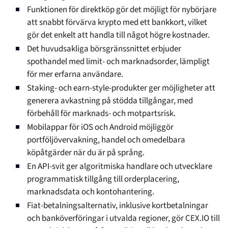
Funktionen för direktköp gör det möjligt för nybörjare
att snabbt förvärva krypto med ett bankkort, vilket
gör det enkelt att handla till något högre kostnader.
Det huvudsakliga börsgränssnittet erbjuder
spothandel med limit- och marknadsorder, lämpligt
för mer erfarna användare.
Staking- och earn-style-produkter ger möjligheter att
generera avkastning på stödda tillgångar, med
förbehåll för marknads- och motpartsrisk.
Mobilappar för iOS och Android möjliggör
portföljövervakning, handel och omedelbara
köpåtgärder när du är på språng.
En API-svit ger algoritmiska handlare och utvecklare
programmatisk tillgång till orderplacering,
marknadsdata och kontohantering.
Fiat-betalningsalternativ, inklusive kortbetalningar
och banköverföringar i utvalda regioner, gör CEX.IO till