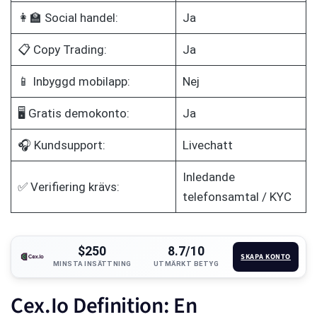
👩‍🏫 Social handel:
Ja
📋 Copy Trading:
Ja
📱 Inbyggd mobilapp:
Nej
🖥️ Gratis demokonto:
Ja
🎧 Kundsupport:
Livechatt
Inledande
✅ Verifiering krävs:
telefonsamtal / KYC
$250
8.7/10
SKAPA KONTO
MINSTA INSÄTTNING
UTMÄRKT BETYG
Cex.Io Definition: En