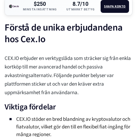
$250
8.7/10
SKAPA KONTO
MINSTA INSÄTTNING
UTMÄRKT BETYG
Förstå de unika erbjudandena
hos Cex.Io
CEX.IO erbjuder en verktygslåda som sträcker sig från enkla
kortköp till mer avancerad handel och passiva
avkastningsalternativ. Följande punkter belyser var
plattformen sticker ut och var den kräver extra
uppmärksamhet från användarna.
Viktiga fördelar
CEX.IO stöder en bred blandning av kryptovalutor och
fiatvalutor, vilket gör den till en flexibel fiat-ingång för
många regioner.