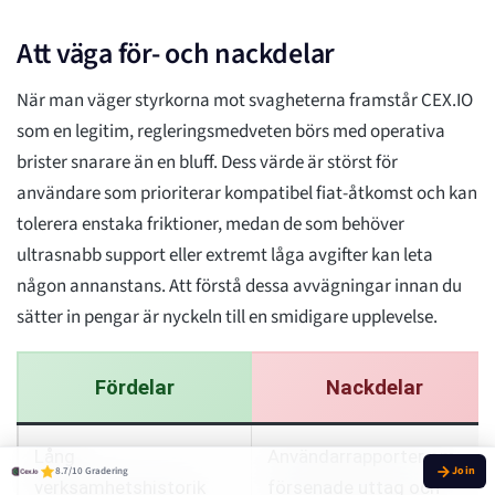
Att väga för- och nackdelar
När man väger styrkorna mot svagheterna framstår CEX.IO
som en legitim, regleringsmedveten börs med operativa
brister snarare än en bluff. Dess värde är störst för
användare som prioriterar kompatibel fiat-åtkomst och kan
tolerera enstaka friktioner, medan de som behöver
ultrasnabb support eller extremt låga avgifter kan leta
någon annanstans. Att förstå dessa avvägningar innan du
sätter in pengar är nyckeln till en smidigare upplevelse.
Fördelar
Nackdelar
Lång
Användarrapporter om
8.7/10 Gradering
verksamhetshistorik
försenade uttag och