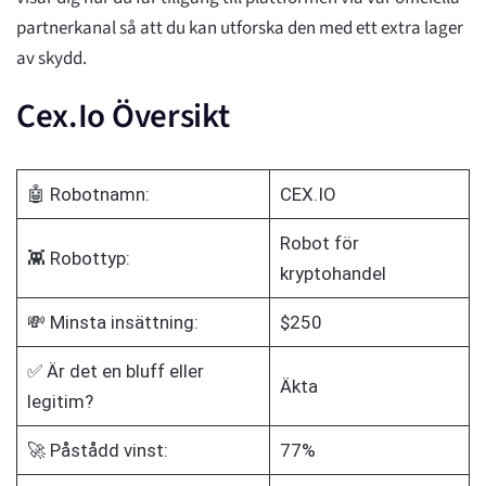
partnerkanal så att du kan utforska den med ett extra lager
av skydd.
Cex.Io Översikt
🤖 Robotnamn:
CEX.IO
Robot för
👾 Robottyp:
kryptohandel
💸 Minsta insättning:
$250
✅ Är det en bluff eller
Äkta
legitim?
🚀 Påstådd vinst:
77%