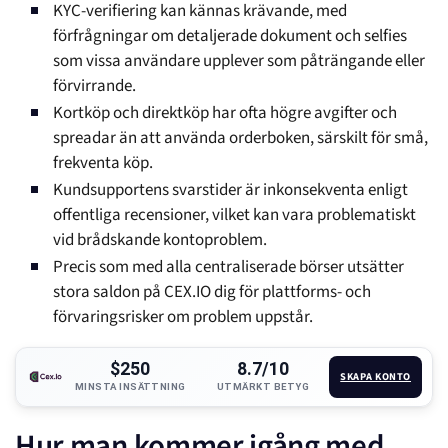
KYC-verifiering kan kännas krävande, med
förfrågningar om detaljerade dokument och selfies
som vissa användare upplever som påträngande eller
förvirrande.
Kortköp och direktköp har ofta högre avgifter och
spreadar än att använda orderboken, särskilt för små,
frekventa köp.
Kundsupportens svarstider är inkonsekventa enligt
offentliga recensioner, vilket kan vara problematiskt
vid brådskande kontoproblem.
Precis som med alla centraliserade börser utsätter
stora saldon på CEX.IO dig för plattforms- och
förvaringsrisker om problem uppstår.
$250
8.7/10
SKAPA KONTO
MINSTA INSÄTTNING
UTMÄRKT BETYG
Hur man kommer igång med