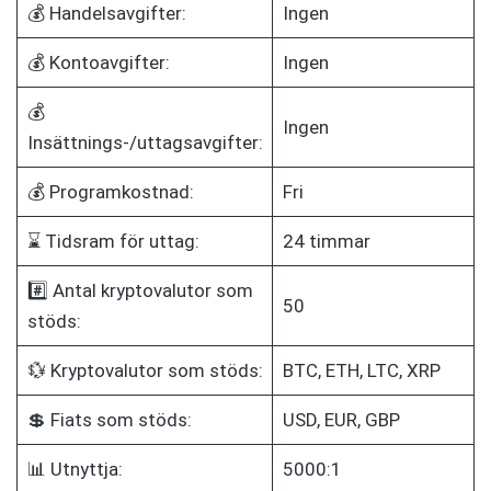
💰 Handelsavgifter:
Ingen
💰 Kontoavgifter:
Ingen
💰
Ingen
Insättnings-/uttagsavgifter:
💰 Programkostnad:
Fri
⌛ Tidsram för uttag:
24 timmar
#️⃣ Antal kryptovalutor som
50
stöds:
💱 Kryptovalutor som stöds:
BTC, ETH, LTC, XRP
💲 Fiats som stöds:
USD, EUR, GBP
📊 Utnyttja:
5000:1