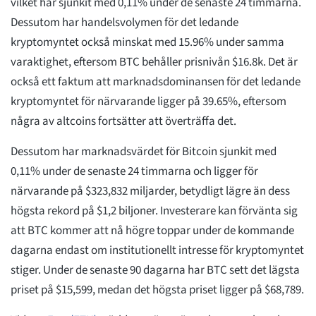
vilket har sjunkit med 0,11% under de senaste 24 timmarna.
Dessutom har handelsvolymen för det ledande
kryptomyntet också minskat med 15.96% under samma
varaktighet, eftersom BTC behåller prisnivån $16.8k. Det är
också ett faktum att marknadsdominansen för det ledande
kryptomyntet för närvarande ligger på 39.65%, eftersom
några av altcoins fortsätter att överträffa det.
Dessutom har marknadsvärdet för Bitcoin sjunkit med
0,11% under de senaste 24 timmarna och ligger för
närvarande på $323,832 miljarder, betydligt lägre än dess
högsta rekord på $1,2 biljoner. Investerare kan förvänta sig
att BTC kommer att nå högre toppar under de kommande
dagarna endast om institutionellt intresse för kryptomyntet
stiger. Under de senaste 90 dagarna har BTC sett det lägsta
priset på $15,599, medan det högsta priset ligger på $68,789.