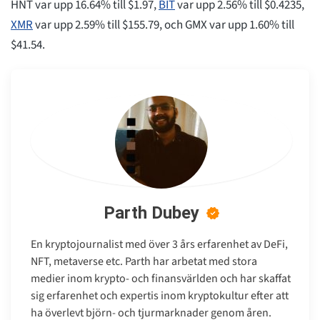
HNT var upp 16.64% till $1.97,
BIT
var upp 2.56% till $0.4235,
XMR
var upp 2.59% till $155.79, och GMX var upp 1.60% till
$41.54.
Parth Dubey
En kryptojournalist med över 3 års erfarenhet av DeFi,
NFT, metaverse etc. Parth har arbetat med stora
medier inom krypto- och finansvärlden och har skaffat
sig erfarenhet och expertis inom kryptokultur efter att
ha överlevt björn- och tjurmarknader genom åren.