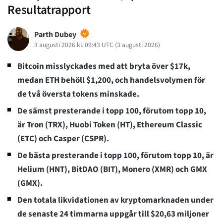
Resultatrapport
Parth Dubey
3 augusti 2026 kl. 09:43 UTC
(
3 augusti 2026
)
Bitcoin misslyckades med att bryta över $17k,
medan ETH behöll $1,200, och handelsvolymen för
de två översta tokens minskade.
De sämst presterande i topp 100, förutom topp 10,
är Tron (TRX), Huobi Token (HT), Ethereum Classic
(ETC) och Casper (CSPR).
De bästa presterande i topp 100, förutom topp 10, är
Helium (HNT), BitDAO (BIT), Monero (XMR) och GMX
(GMX).
Den totala likvidationen av kryptomarknaden under
de senaste 24 timmarna uppgår till $20,63 miljoner