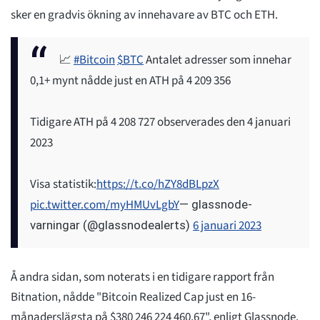
sker en gradvis ökning av innehavare av BTC och ETH.
📈
#Bitcoin
$BTC
Antalet adresser som innehar
0,1+ mynt nådde just en ATH på 4 209 356
Tidigare ATH på 4 208 727 observerades den 4 januari
2023
Visa statistik:
https://t.co/hZY8dBLpzX
pic.twitter.com/myHMUvLgbY
— glassnode-
6 januari 2023
varningar (@glassnodealerts)
Å andra sidan, som noterats i en tidigare rapport från
Bitnation, nådde "Bitcoin Realized Cap just en 16-
månaderslägsta på $380 246 224 460,67", enligt Glassnode.