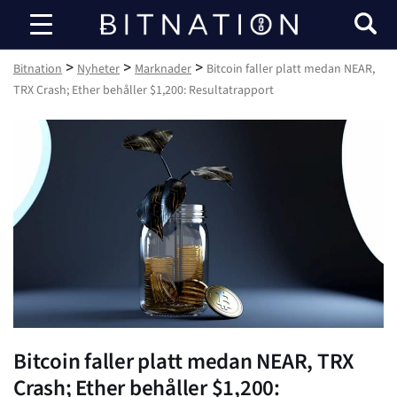
Bitnation
>
>
>
Bitnation
Nyheter
Marknader
Bitcoin faller platt medan NEAR,
TRX Crash; Ether behåller $1,200: Resultatrapport
Bitcoin faller platt medan NEAR, TRX
Crash; Ether behåller $1,200: