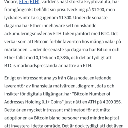
Vidare,
Eter (ETH)
, världens näst största kryptovaluta, har
framgångsrikt behållit sin prisutveckling på $1 200, men
lyckades inte ta sig igenom $1 300. Under de senaste
dagarna har Ether-innehavare sett minskande
ackumuleringsnivåer av ETH-token jämfört med BTC. Det
verkar som att Bitcoin förblir favoriten hos många valar på
marknaden. Under de senaste sju dagarna har Bitcoin och
Ether fallit med 0,14% och 0,33%, och det är tydligt att
BTC:s marknadsprestanda är bättre än ETH.
Enligt en intressant analys från Glassnode, en ledande
leverantör av finansiella mätvärden, diagram, data och
insikter för digitala tillgångar, har "Bitcoin Number of
Addresses Holding 0.1+ Coins" just nått en ATH på 4 209 356.
Detta är en mycket intressant mätmetod för att mäta
adoptionen av Bitcoin bland personer med mindre kapital
att investera i detta område. Det är dock tydligt att det även