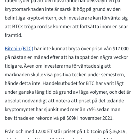
raden tyder på att den nuvarande handelsvolymen på
kryptomarknaden inte är särskilt hög på grund av den
befintliga kryptovintern, och investerare kan förvänta sig
att BTCs tröga rörelse kommer att fortsätta inom en snar
framtid.
Bitcoin (BTC)
har inte kunnat bryta över prisnivån $17 000
på nästan en månad efter att ha tappat den några veckor
tidigare. Även om investerarna förväntade sig att
marknaden skulle visa positiva tecken under semestern,
hände detta inte. Handelsutbudet för BTC har varit lågt
under ganska lång tid på grund av låga volymer, och det är
absolut nödvändigt att notera att priset på det ledande
kryptomyntet har sjunkit med mer än 75% sedan man
bevittnade en rekordnivå på $69k i november 2021.
Från och med 12.00 ET står priset på 1 bitcoin på $16,819,