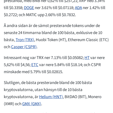
prestanda, med BNB ner 0,62% till $257,21; XRP ned 3.34%
till $0.3358;
DOGE
ner 3.61% till $0.07118;
ADA
ner 1.42% till
$0.2722; och MATIC upp 2.66% till $0.7832.
Å andra sidan är de sämst presterande tokens under de
senaste 24 timmarna bland de 100 bästa, exklusive de 10
bästa,
Tron (TRX)
, Huobi Token (HT), Ethereum Classic (ETC)
och
Casper (CSPR)
.
Intressant nog var TRX ner 7.13% till $0.05082;
HT
var nere
5,62% till $4,56;
ETC
var nere 5.84% till $18.14; och CSPR
minskade med 5.79% till $0.02815.
Slutligen, de bästa presterande bland de 100 bästa
kryptovalutorna, utan hänsyn till de 10 bästa
kryptovalutorna, är
Helium (HNT)
, BitDAO (BIT), Monero
(XMR) och
GMX (GMX)
.