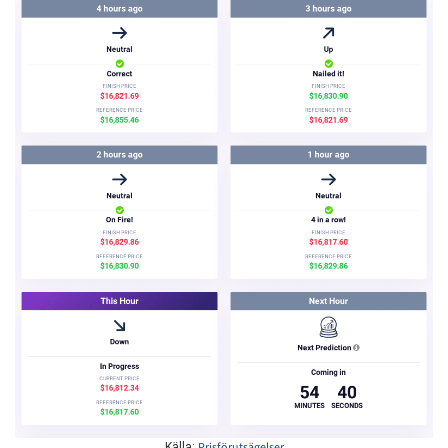
Prisförutsägelser
Källa: