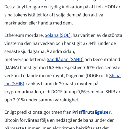
Detta är ytterligare en tydlig indikation på att folk HODLar
sina tokens istället för att sälja dem på den aktiva
marknaden eller handla med dem.
Ethereum mördare,
Solana (SOL)
, har varit en av de största
vinsterna den här veckan och har stigit 37.44% under de
senaste sju dagarna. Å andra sidan,
metaverspolletterna
Sandlådan (SAND)
och Decentraland
(MANA) har stigit med 6.39% respektive 7.67% den senaste
veckan. Ledande meme-mynt, Dogecoin (DOGE) och
Shiba
Inu (SHIB)
, rankas bland de 20 bästa mynten på
kryptomarknaden, och DOGE är upp 0,86% medan SHIB är
upp 2,91% under samma varaktighet.
Enligt prediktionsalgoritmen från
Prisförutsägelser
,
Bitcoin förväntas följa en nedåtgående bana under den
närmaste timmen, men algoritmen bekräftar att det