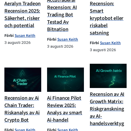
Accutraderai
Aeralyn Tradeon
Recension:
Recension: AI
Recension 2025:
Smart
Trading Bot
Säkerhet, risker
kryptobot eller
Testad Av
och potential
riskabel
Bitnation
satsning
Förbi
Susan Keith
Förbi
Susan Keith
3 augusti 2026
Förbi
Susan Keith
3 augusti 2026
3 augusti 2026
Recension av AI
Recension av Ai
Ai Finance Pilot
Growth Matrix:
Chain Trader:
Review 2025:
Riskgranskning
Riskanalys av Ai
Analys av smart
av AI-
Crypto Bot
Ai-handel
handelsverktyg
Förbi
Susan Keith
Förbi
Susan Keith