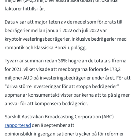
miljoner (242,5 miljoner australiska dollar) till ökända
faktorer hittills i år.
Data visar att majoriteten av de medel som förlorats till
bedrägerier mellan januari 2022 och juli 2022 var
kryptoinvesteringsbedrägerier, inklusive bedrägerier med
romantik och klassiska Ponzi-upplägg.
Tyvärr är summan redan 36% högre än de totala siffrorna
för 2021, vilket visade att medborgarna förlorade 178,2
miljoner AUD på investeringsbedrägerier under året. För att
"driva större investeringar för att stoppa bedrägerier"
uppmanar konsumentaktivister bankerna att ta på sig mer
ansvar för att kompensera bedrägerier.
Särskilt Australian Broadcasting Corporation (ABC)
rapporterad
den 8 september att
opinionsbildningsorganisationer trycker på för reformer