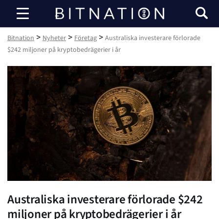
Bitnation
>
>
>
Bitnation
Nyheter
Företag
Australiska investerare förlorade
$242 miljoner på kryptobedrägerier i år
Australiska investerare förlorade $242
miljoner på kryptobedrägerier i år