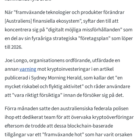
När "framväxande teknologier och produkter förändrar
[Australiens] finansiella ekosystem", syftar den till att
koncentrera sig på "digitalt möjliga missförhållanden" som
en del av sin fyraåriga strategiska "företagsplan" som löper
till 2026.
Joe Longo, organisationens ordförande, utfärdade en
annan
varning
mot kryptoinvesteringar i en artikel
publicerad i Sydney Morning Herald, som kallar det "en
mycket riskabel och flyktig aktivitet" och råder användare
att "vara riktigt försiktiga" innan de försöker sig på det.
Förra månaden satte den australiensiska federala polisen
ihop ett dedikerat team för att övervaka kryptoöverföringar
eftersom de trodde att dessa blockchain-baserade
tillgångar var ett "framväxande hot" som har varit orsaken