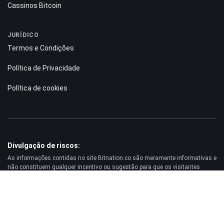
Cassinos Bitcoin
JURÍDICO
Termos e Condições
Política de Privacidade
Política de cookies
Divulgação de riscos:
As informações contidas no site Bitnation.co são meramente informativas e
não constituem qualquer incentivo ou sugestão para que os visitantes
invistam dinheiro. Além disso, alertamos que negociar nos mercados Forex
e CFDs envolve sempre um risco elevado. De acordo com as estatísticas,
entre 75% e 891% dos clientes perdem o capital investido e apenas entre 11%
e 251% dos traders obtêm lucro. A negociação de futuros e opções acarreta
um risco substancial de perda e não é adequada para todos os investidores.