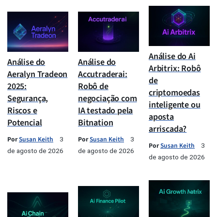
Análise do Ai
Análise do
Análise do
Arbitrix: Robô
Aeralyn Tradeon
Accutraderai:
de
2025:
Robô de
criptomoedas
Segurança,
negociação com
inteligente ou
Riscos e
IA testado pela
aposta
Potencial
Bitnation
arriscada?
Por
Susan Keith
Por
Susan Keith
3
3
Por
Susan Keith
3
de agosto de 2026
de agosto de 2026
de agosto de 2026