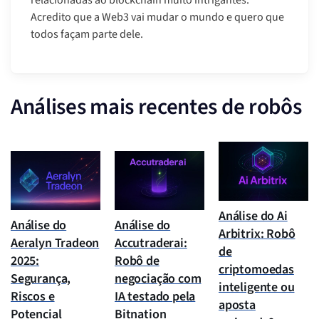
relacionadas ao blockchain muito intrigantes.
Acredito que a Web3 vai mudar o mundo e quero que
todos façam parte dele.
Análises mais recentes de robôs
Análise do Ai
Análise do
Análise do
Arbitrix: Robô
Aeralyn Tradeon
Accutraderai:
de
2025:
Robô de
criptomoedas
Segurança,
negociação com
inteligente ou
Riscos e
IA testado pela
aposta
Potencial
Bitnation