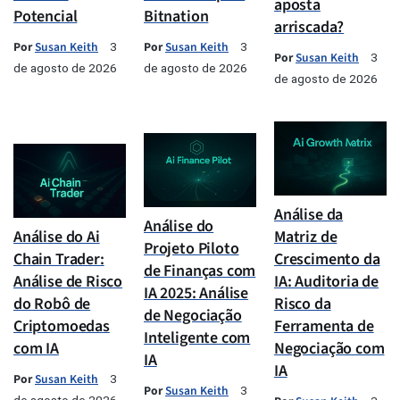
aposta
Potencial
Bitnation
arriscada?
Por
Susan Keith
Por
Susan Keith
3
3
Por
Susan Keith
3
de agosto de 2026
de agosto de 2026
de agosto de 2026
Análise da
Análise do
Análise do Ai
Matriz de
Projeto Piloto
Chain Trader:
Crescimento da
de Finanças com
Análise de Risco
IA: Auditoria de
IA 2025: Análise
do Robô de
Risco da
de Negociação
Criptomoedas
Ferramenta de
Inteligente com
com IA
Negociação com
IA
IA
Por
Susan Keith
3
Por
Susan Keith
3