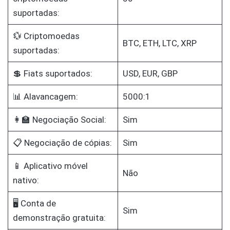
suportadas:
💱 Criptomoedas
BTC, ETH, LTC, XRP
suportadas:
💲 Fiats suportados:
USD, EUR, GBP
📊 Alavancagem:
5000:1
👩‍🏫 Negociação Social:
Sim
📋 Negociação de cópias:
Sim
📱 Aplicativo móvel
Não
nativo:
🖥️ Conta de
Sim
demonstração gratuita: