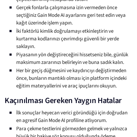
Gerçek fonlarla çalışmasına izin vermeden önce
seçtiğiniz Gain Mode AI ayarlarını geri test edin veya
kağıt üzerinde işlem yapın.
İki faktörlü kimlik doğrulamayı etkinleştirin ve
kurtarma kodlarınızı çevrimdışı güvenli bir yerde
saklayın.
Piyasanın yön değiştireceğini hissetseniz bile, günlük
maksimum zararınızı belirleyin ve buna sadık kalın.
Her bir geçiş düğmesini ve kaydırıcıyı değiştirmeden
önce, bunların mantıklı olması için platform içindeki
eğitim materyallerini ve araç ipuçlarını okuyun.
Kaçınılması Gereken Yaygın Hatalar
İlk sonuçlar heyecan verici göründüğü için doğrudan
en agresif Gain Mode AI profiline atlıyorum.
Para çekme testlerini görmezden gelmek ve yalnızca
büyük bir bakiye söz konusu olduğunda ödeme