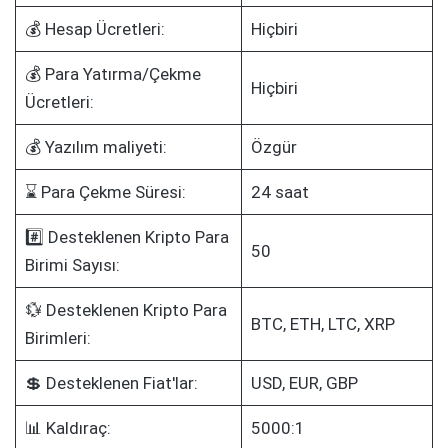
💰 Hesap Ücretleri:
Hiçbiri
💰 Para Yatırma/Çekme
Hiçbiri
Ücretleri:
💰 Yazılım maliyeti:
Özgür
⌛ Para Çekme Süresi:
24 saat
#️⃣ Desteklenen Kripto Para
50
Birimi Sayısı:
💱 Desteklenen Kripto Para
BTC, ETH, LTC, XRP
Birimleri:
💲 Desteklenen Fiat'lar:
USD, EUR, GBP
📊 Kaldıraç:
5000:1