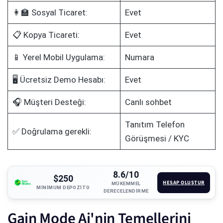
👩‍🏫 Sosyal Ticaret:
Evet
📋 Kopya Ticareti:
Evet
📱 Yerel Mobil Uygulama:
Numara
🖥️ Ücretsiz Demo Hesabı:
Evet
🎧 Müşteri Desteği:
Canlı sohbet
Tanıtım Telefon
✅ Doğrulama gerekli:
Görüşmesi / KYC
8.6/10
$250
HESAP OLUŞTUR
MÜKEMMEL
MINIMUM DEPOZITO
DERECELENDIRME
Gain Mode Ai'nin Temellerini