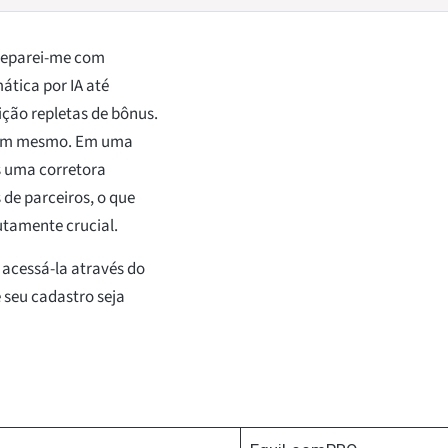
deparei-me com
ática por IA até
ção repletas de bônus.
r mim mesmo. Em uma
s uma corretora
 de parceiros, o que
tamente crucial.
e acessá-la através do
e seu cadastro seja