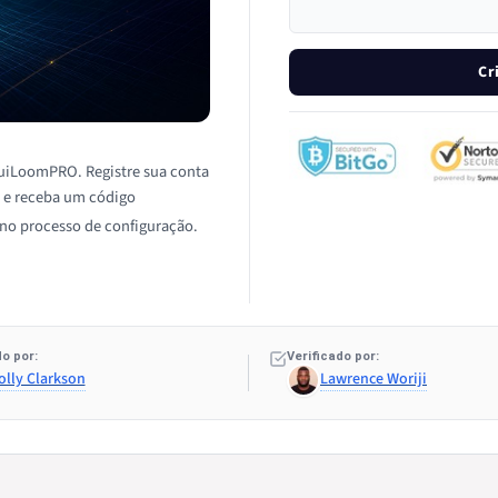
Cr
quiLoomPRO. Registre sua conta
n e receba um código
 no processo de configuração.
o por:
Verificado por:
olly Clarkson
Lawrence Woriji