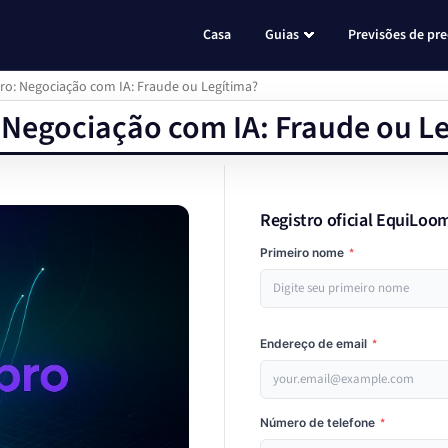
Casa
Guias
Previsões de pr
ro: Negociação com IA: Fraude ou Legítima?
 Negociação com IA: Fraude ou L
Registro oficial EquiLo
Primeiro nome
*
Endereço de email
*
Número de telefone
*