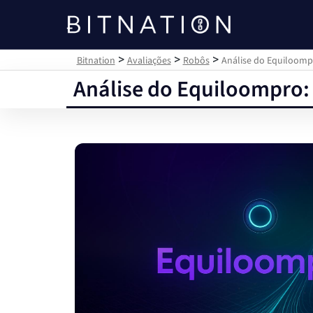
Bitnation
>
>
>
Bitnation
Avaliações
Robôs
Análise do Equiloomp
Análise do Equiloompro: