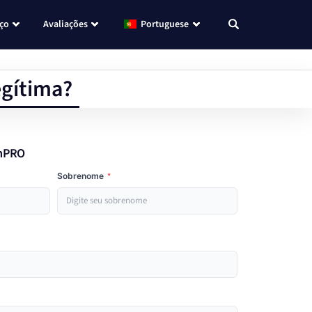
eço
Avaliações
Portuguese
egítima?
omPRO
Sobrenome
*