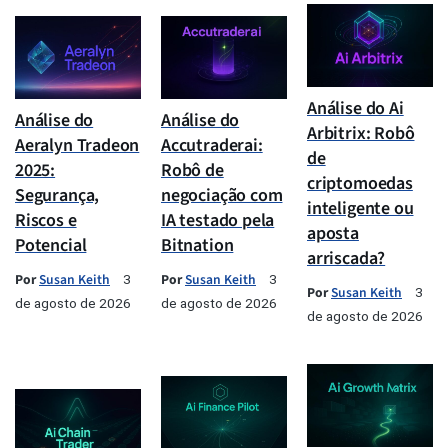
Análise do Ai
Análise do
Análise do
Arbitrix: Robô
Aeralyn Tradeon
Accutraderai:
de
2025:
Robô de
criptomoedas
Segurança,
negociação com
inteligente ou
Riscos e
IA testado pela
aposta
Potencial
Bitnation
arriscada?
Por
Susan Keith
Por
Susan Keith
3
3
Por
Susan Keith
3
de agosto de 2026
de agosto de 2026
de agosto de 2026