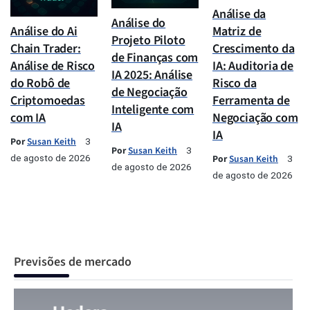
Análise da
Análise do
Análise do Ai
Matriz de
Projeto Piloto
Chain Trader:
Crescimento da
de Finanças com
Análise de Risco
IA: Auditoria de
IA 2025: Análise
do Robô de
Risco da
de Negociação
Criptomoedas
Ferramenta de
Inteligente com
com IA
Negociação com
IA
IA
Por
Susan Keith
3
Por
Susan Keith
3
de agosto de 2026
Por
Susan Keith
3
de agosto de 2026
de agosto de 2026
Previsões de mercado