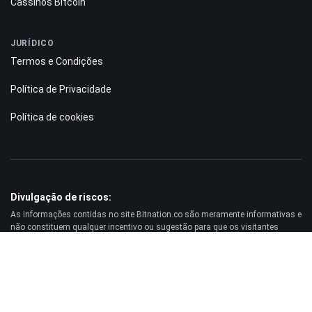
Cassinos Bitcoin
JURÍDICO
Termos e Condições
Política de Privacidade
Política de cookies
Divulgação de riscos:
As informações contidas no site Bitnation.co são meramente informativas e
não constituem qualquer incentivo ou sugestão para que os visitantes
invistam dinheiro. Além disso, alertamos que negociar nos mercados Forex
e CFDs envolve sempre um risco elevado. De acordo com as estatísticas,
entre 75% e 891% dos clientes perdem o capital investido e apenas entre 11%
e 251% dos traders obtêm lucro. A negociação de futuros e opções acarreta
um risco substancial de perda e não é adequada para todos os investidores.