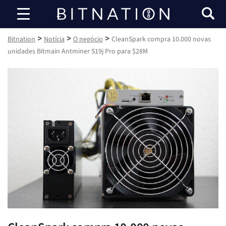
Bitnation
>
>
>
Bitnation
Notícia
O negócio
CleanSpark compra 10.000 novas
unidades Bitmain Antminer S19j Pro para $28M