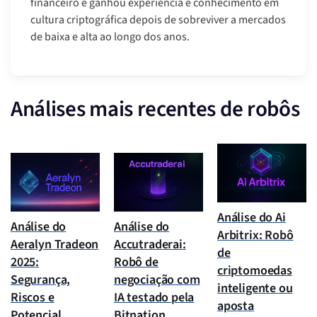
financeiro e ganhou experiência e conhecimento em
cultura criptográfica depois de sobreviver a mercados
de baixa e alta ao longo dos anos.
Análises mais recentes de robôs
Análise do Ai
Análise do
Análise do
Arbitrix: Robô
Aeralyn Tradeon
Accutraderai:
de
2025:
Robô de
criptomoedas
Segurança,
negociação com
inteligente ou
Riscos e
IA testado pela
aposta
Potencial
Bitnation