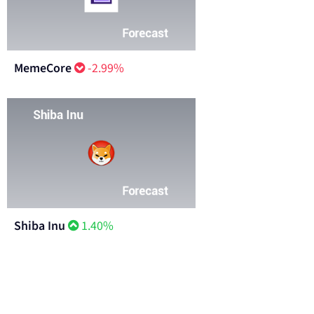
MemeCore
-2.99%
Shiba Inu
1.40%