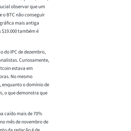
rucial observar que um
se o BTC não conseguir
ráfica mais antiga
os $19.000 também é
ão do IPC de dezembro,
analistas. Curiosamente,
Bitcoin estava em
horas. No mesmo
, enquanto o domínio de
%, o que demonstra que
ha caído mais de 70%
o no mês de novembro de
nto da redação é de