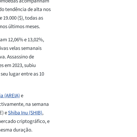
riptomoedas acompanham
o tendência de alta nos
 19.000 ($), todas as
nos últimos meses.
iram 12,06% e 13,02%,
tivas velas semanais
a. Assassino de
es em 2023, subiu
 seu lugar entre as 10
ia (AREIA)
e
ectivamente, na semana
E) e
Shiba Inu (SHIB)
,
mercado criptográfico, e
mesma duração.