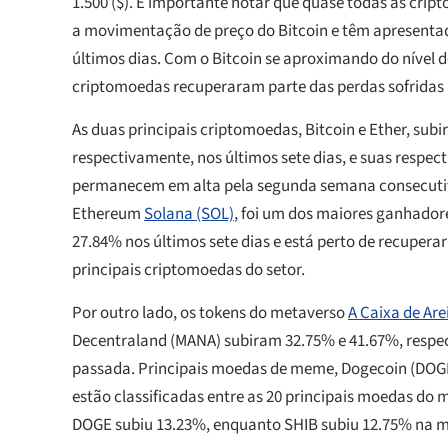
1.500 ($). É importante notar que quase todas as c
a movimentação de preço do Bitcoin e têm apresentad
últimos dias. Com o Bitcoin se aproximando do nível de
criptomoedas recuperaram parte das perdas sofridas 
As duas principais criptomoedas, Bitcoin e Ether, sub
respectivamente, nos últimos sete dias, e suas respec
permanecem em alta pela segunda semana consecutiv
Ethereum
Solana (SOL)
, foi um dos maiores ganhador
27.84% nos últimos sete dias e está perto de recuperar
principais criptomoedas do setor.
Por outro lado, os tokens do metaverso
A Caixa de Are
Decentraland (MANA) subiram 32.75% e 41.67%, resp
passada. Principais moedas de meme, Dogecoin (DOG
estão classificadas entre as 20 principais moedas do 
DOGE subiu 13.23%, enquanto SHIB subiu 12.75% na 