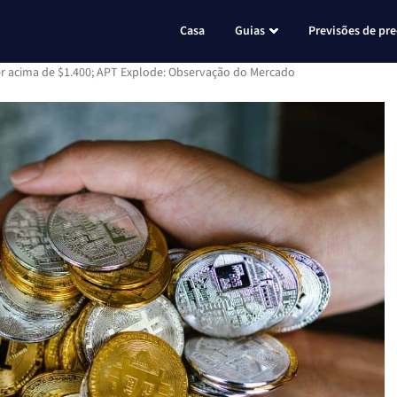
Casa
Guias
Previsões de pr
her acima de $1.400; APT Explode: Observação do Mercado