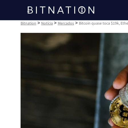
Bitnation
>
>
>
Bitnation
Notícia
Mercados
Bitcoin quase toca $19k, Et