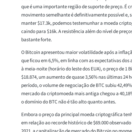
que é uma importante região de suporte de preço. É c
movimento semelhante é definitivamente possível e, 
manter $17.3k, podemos testemunhar a moeda criptog
caindo para $16k. A resistência além do nível de preç
bastante forte.
O Bitcoin apresentou maior volatilidade após a inflaç
que ficou em 6,5%, em linha com as expectativas dos 
à meia-noite (horário do leste dos EUA), o preço de 1 
$18.874, um aumento de quase 3,56% nas últimas 24 
período, o volume de negociação de BTC subiu 42,49%
mercado da criptomoeda mais antiga chegou a 40,18
o domínio do BTC não é tão alto quanto antes.
Embora o preço da principal moeda criptográfica ten
em relação ao recorde histórico de $69.000 observad
2021, a capitalização de mercado do Bitcoin no mome