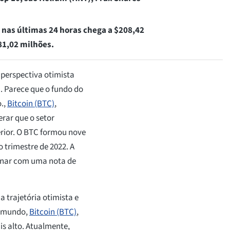
 nas últimas 24 horas chega a $208,42
81,02 milhões.
perspectiva otimista
 Parece que o fundo do
.,
Bitcoin (BTC)
,
rar que o setor
erior. O BTC formou nove
o trimestre de 2022. A
inar com uma nota de
trajetória otimista e
o mundo,
Bitcoin (BTC)
,
is alto. Atualmente,