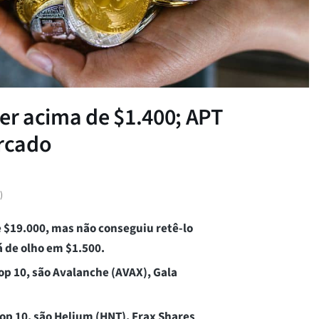
her acima de $1.400; APT
rcado
)
e $19.000, mas não conseguiu retê-lo
 de olho em $1.500.
op 10, são Avalanche (AVAX), Gala
p 10, são Helium (HNT), Frax Shares