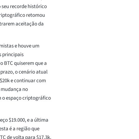
 seu recorde histórico
riptográfico retomou
strarem aceitação da
mistas e houve um
 principais
do BTC quiserem que a
razo, o cenário atual
s $20k e continuar com
ma mudança no
 o espaço criptográfico
eço $19.000, e a última
esta é a região que
C de volta para $17.3k,