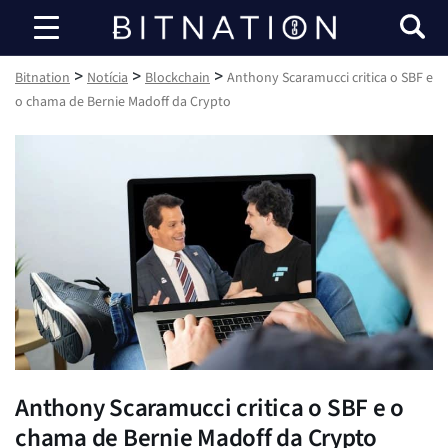
Bitnation
>
>
>
Bitnation
Notícia
Blockchain
Anthony Scaramucci critica o SBF e
o chama de Bernie Madoff da Crypto
Anthony Scaramucci critica o SBF e o
chama de Bernie Madoff da Crypto