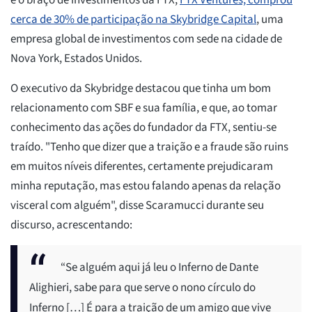
e o braço de investimentos da FTX,
FTX Ventures, comprou
cerca de 30% de participação na Skybridge Capital
, uma
empresa global de investimentos com sede na cidade de
Nova York, Estados Unidos.
O executivo da Skybridge destacou que tinha um bom
relacionamento com SBF e sua família, e que, ao tomar
conhecimento das ações do fundador da FTX, sentiu-se
traído. "Tenho que dizer que a traição e a fraude são ruins
em muitos níveis diferentes, certamente prejudicaram
minha reputação, mas estou falando apenas da relação
visceral com alguém", disse Scaramucci durante seu
discurso, acrescentando:
“Se alguém aqui já leu o Inferno de Dante
Alighieri, sabe para que serve o nono círculo do
Inferno […] É para a traição de um amigo que vive