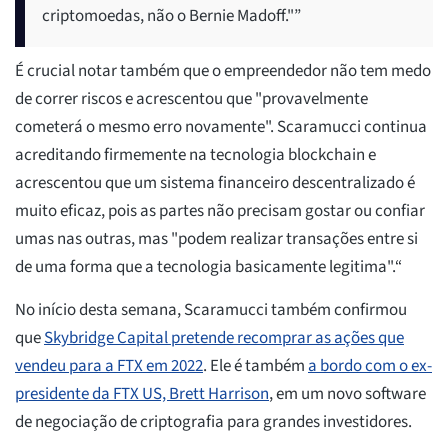
criptomoedas, não o Bernie Madoff."”
É crucial notar também que o empreendedor não tem medo
de correr riscos e acrescentou que "provavelmente
cometerá o mesmo erro novamente". Scaramucci continua
acreditando firmemente na tecnologia blockchain e
acrescentou que um sistema financeiro descentralizado é
muito eficaz, pois as partes não precisam gostar ou confiar
umas nas outras, mas "podem realizar transações entre si
de uma forma que a tecnologia basicamente legitima".“
No início desta semana, Scaramucci também confirmou
que
Skybridge Capital pretende recomprar as ações que
vendeu para a FTX em 2022
. Ele é também
a bordo com o ex-
presidente da FTX US, Brett Harrison
, em um novo software
de negociação de criptografia para grandes investidores.