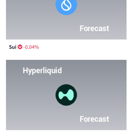
Sui
-0.04%