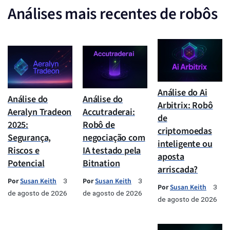
Análises mais recentes de robôs
Análise do Ai
Análise do
Análise do
Arbitrix: Robô
Aeralyn Tradeon
Accutraderai:
de
2025:
Robô de
criptomoedas
Segurança,
negociação com
inteligente ou
Riscos e
IA testado pela
aposta
Potencial
Bitnation
arriscada?
Por
Susan Keith
Por
Susan Keith
3
3
Por
Susan Keith
3
de agosto de 2026
de agosto de 2026
de agosto de 2026