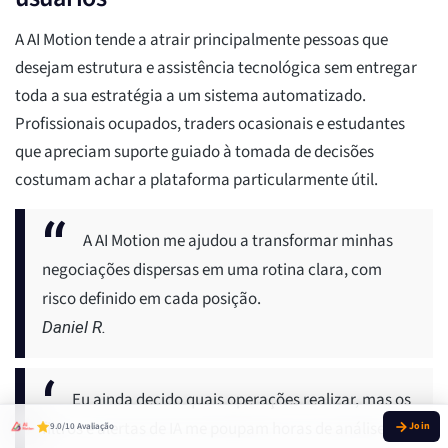
A AI Motion tende a atrair principalmente pessoas que
desejam estrutura e assistência tecnológica sem entregar
toda a sua estratégia a um sistema automatizado.
Profissionais ocupados, traders ocasionais e estudantes
que apreciam suporte guiado à tomada de decisões
costumam achar a plataforma particularmente útil.
A AI Motion me ajudou a transformar minhas
negociações dispersas em uma rotina clara, com
risco definido em cada posição.
Daniel R.
Eu ainda decido quais operações realizar, mas os
filtros e alertas de IA me poupam horas de análise de
9.0/10 Avaliação