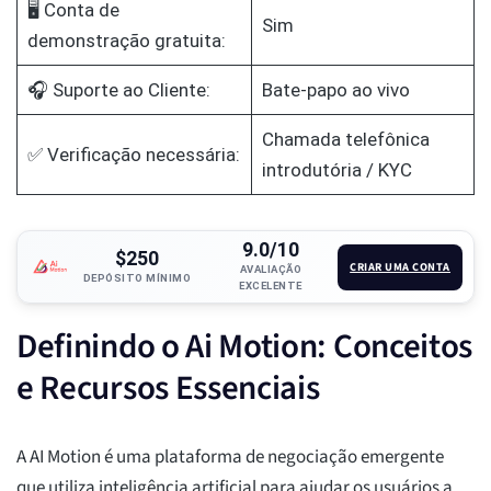
🖥️ Conta de
Sim
demonstração gratuita:
🎧 Suporte ao Cliente:
Bate-papo ao vivo
Chamada telefônica
✅ Verificação necessária:
introdutória / KYC
9.0/10
$250
CRIAR UMA CONTA
AVALIAÇÃO
DEPÓSITO MÍNIMO
EXCELENTE
Definindo o Ai Motion: Conceitos
e Recursos Essenciais
A AI Motion é uma plataforma de negociação emergente
que utiliza inteligência artificial para ajudar os usuários a