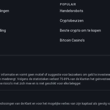
POPULAIR
lingen
Handelsrobots
Cryptobeurzen
ling
Beste crypto om te kopen
Bitcoin Casino's
ter informatie en vormt geen motief of suggestie voor bezoekers om geld te investe
ch meebrengt. Volgens de statistieken verliest 75-89% van de klanten het geïnveste
e risico's met zich mee en is niet geschikt voor elke belegger.
slissingen van de Klant en voor het mogelijke verlies van zijn kapitaal als gevolg 