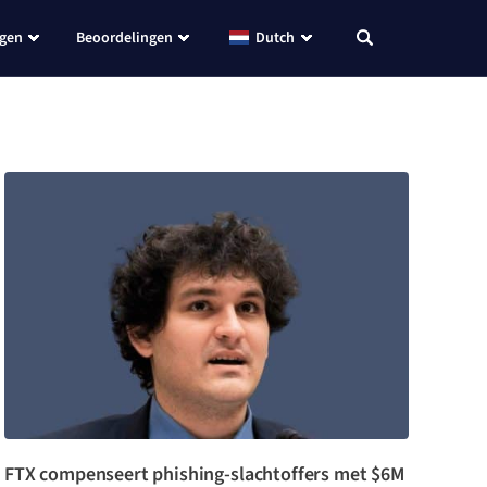
ngen
Beoordelingen
Dutch
FTX compenseert phishing-slachtoffers met $6M