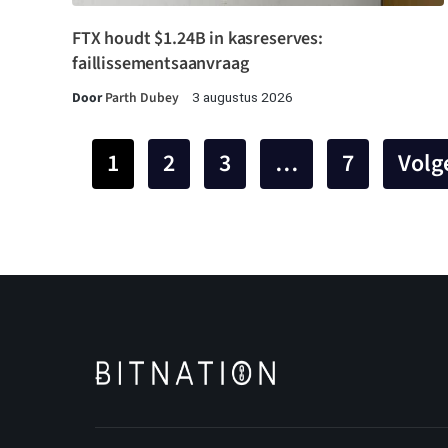
FTX houdt $1.24B in kasreserves:
faillissementsaanvraag
Door
Parth Dubey
3 augustus 2026
1
2
3
…
7
Volg