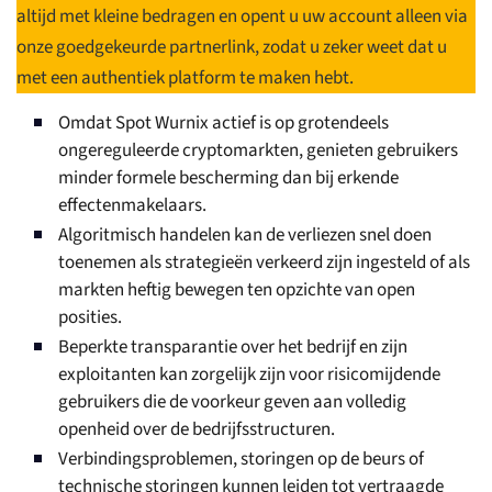
altijd met kleine bedragen en opent u uw account alleen via
onze goedgekeurde partnerlink, zodat u zeker weet dat u
met een authentiek platform te maken hebt.
Omdat Spot Wurnix actief is op grotendeels
ongereguleerde cryptomarkten, genieten gebruikers
minder formele bescherming dan bij erkende
effectenmakelaars.
Algoritmisch handelen kan de verliezen snel doen
toenemen als strategieën verkeerd zijn ingesteld of als
markten heftig bewegen ten opzichte van open
posities.
Beperkte transparantie over het bedrijf en zijn
exploitanten kan zorgelijk zijn voor risicomijdende
gebruikers die de voorkeur geven aan volledig
openheid over de bedrijfsstructuren.
Verbindingsproblemen, storingen op de beurs of
technische storingen kunnen leiden tot vertraagde