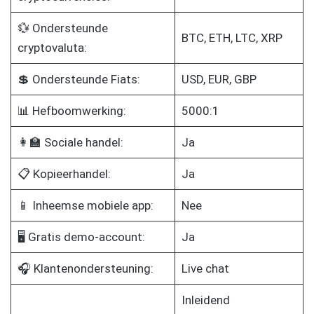
💱 Ondersteunde
BTC, ETH, LTC, XRP
cryptovaluta:
💲 Ondersteunde Fiats:
USD, EUR, GBP
📊 Hefboomwerking:
5000:1
👩‍🏫 Sociale handel:
Ja
📋 Kopieerhandel:
Ja
📱 Inheemse mobiele app:
Nee
🖥️ Gratis demo-account:
Ja
🎧 Klantenondersteuning:
Live chat
Inleidend