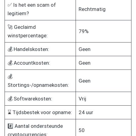
✅ Is het een scam of
Rechtmatig
legitiem?
🚀 Geclaimd
79%
winstpercentage:
💰 Handelskosten:
Geen
💰 Accountkosten:
Geen
💰
Geen
Stortings-/opnamekosten:
💰 Softwarekosten:
Vrij
⌛ Tijdsbestek voor opname:
24 uur
#️⃣ Aantal ondersteunde
50
cryptocurrencies: