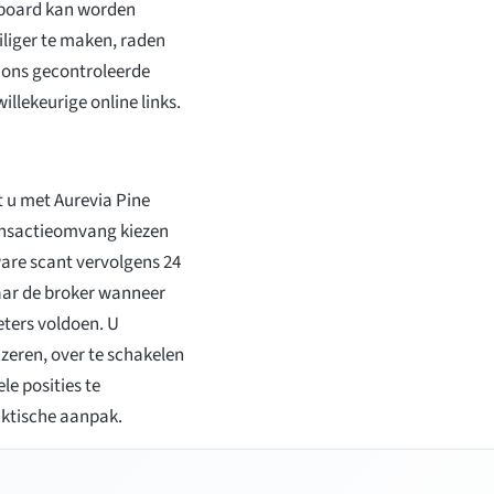
hboard kan worden
iliger te maken, raden
 ons gecontroleerde
illekeurige online links.
 u met Aurevia Pine
ransactieomvang kiezen
ware scant vervolgens 24
aar de broker wanneer
eters voldoen. U
zeren, over te schakelen
e posities te
aktische aanpak.