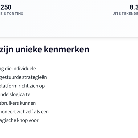
$250
8.
LE STORTING
UITSTEKENDE
n zijn unieke kenmerken
g die individuele
gestuurde strategieën
latform richt zich op
ndelslogica te
gebruikers kunnen
neert zichzelf als een
magische knop voor