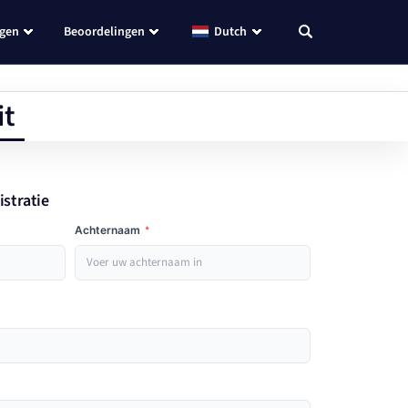
ngen
Beoordelingen
Dutch
it
istratie
Achternaam
*