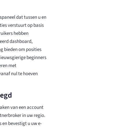
gspaneel dat tussen u en
ies verstuurt op basis
ruikers hebben
seerd dashboard,
g bieden om posities
nieuwsgierige beginners
eren met
vanaf nul te hoeven
legd
maken van een account
tnerbroker in uw regio.
 en bevestigt u uw e-