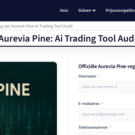
Huis
Gidsen
Prijsvoorspelli
ng van Aurevia Pine: Ai Trading Tool Audit
Aurevia Pine: Ai Trading Tool Aud
Officiële Aurevia Pine-reg
Voornaam
*
E-mailadres
*
Telefoonnummer
*